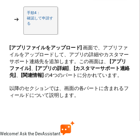
手順4：
→
確認して申請す
る
[アプリファイルをアップロード]
画面で、アプリファ
イルをアップロードして、アプリの詳細やカスタマー
サポート連絡先を追加します。この画面は、
[アプリ
ファイル]
、
[アプリの詳細]
、
[カスタマーサポート連絡
先]
、
[関連情報]
の4つのパートに分かれています。
以降のセクションでは、画面の各パートに含まれるフ
ィールドについて説明します。
アプリファイル
Welcome! Ask the DevAssistant