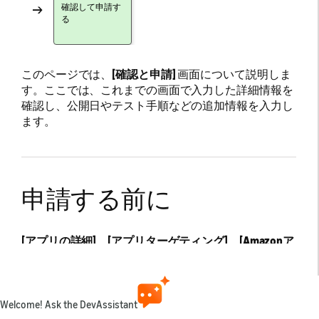
→
確認して申請す
る
このページでは、
[確認と申請]
画面について説明しま
す。ここでは、これまでの画面で入力した詳細情報を
確認し、公開日やテスト手順などの追加情報を入力し
ます。
申請する前に
[アプリの詳細]
、
[アプリターゲティング]
、
[Amazonア
プリストアの詳細]
セクションに表示されている情報
が正しいことを確認します。情報を変更する必要があ
る場合は、
[情報を編集]
をクリックします。申請内容
の詳細を確認したら、
[申請する前に]
セクションのフ
Welcome! Ask the DevAssistant