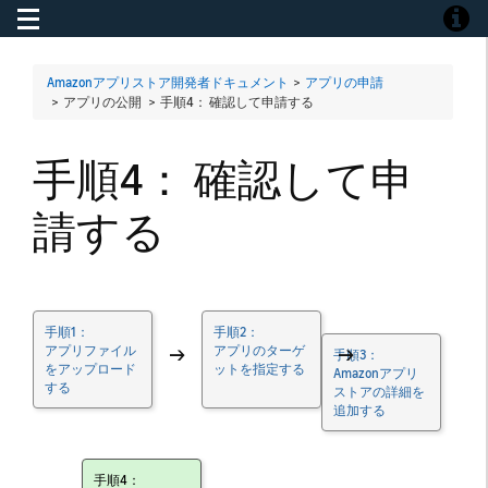
Toggle navigation
Toggle
Amazonアプリストア開発者ドキュメント
>
アプリの申請
> アプリの公開 >
手順4： 確認して申請する
手順4： 確認して申
請する
手順1：
手順2：
アプリファイル
→
アプリのターゲ
→
手順3：
をアップロード
ットを指定する
Amazonアプリ
する
ストアの詳細を
追加する
手順4：