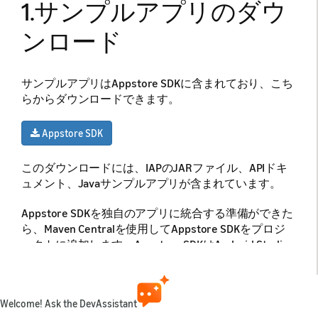
1.サンプルアプリのダウ
ンロード
サンプルアプリはAppstore SDKに含まれており、こち
らからダウンロードできます。
Appstore SDK
このダウンロードには、IAPのJARファイル、APIドキ
ュメント、Javaサンプルアプリが含まれています。
Appstore SDKを独自のアプリに統合する準備ができた
ら、Maven Centralを使用してAppstore SDKをプロジ
ェクトに追加します。Appstore SDKはAndroid Studio
とGradleビルド自動化システム内で直接更新できるた
め、アプリ内課金（IAP）を始める場合はこの方法を
お勧めします。SDKが更新されると、Maven Centralか
Welcome! Ask the DevAssistant
ら自動的に通知が送信されます。
Appstore SDKの統合