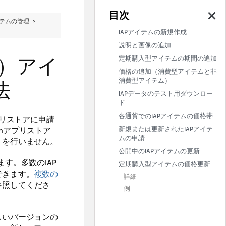
イテムの管理 >
IAPアイテムの新規作成
説明と画像の追加
P）アイ
定期購入型アイテムの期間の追加
価格の追加（消費型アイテムと非
消費型アイテム）
法
IAPデータのテスト用ダウンロー
ド
各通貨でのIAPアイテムの価格帯
プリストアに申請
nアプリストア
新規または更新されたIAPアイテ
ムの申請
トを行いません。
公開中のIAPアイテムの更新
す。多数のIAP
定期購入型アイテムの価格更新
できます。
複数の
詳細
参照してくださ
例
しいバージョンの