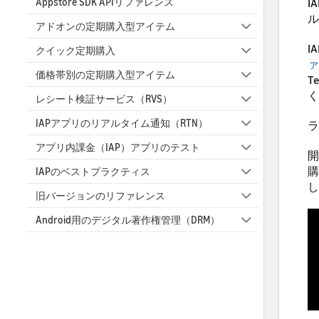
I
Appstore SDK APIリファレンス
ル
アドオンの定期購入型アイテム
I
クイック定期購入
ァ
価格帯別の定期購入型アイテム
T
く
レシート検証サービス（RVS）
IAPアプリのリアルタイム通知（RTN）
ラ
アプリ内課金（IAP）アプリのテスト
開
購
IAPのベストプラクティス
し
旧バージョンのリファレンス
Android用のデジタル著作権管理（DRM）