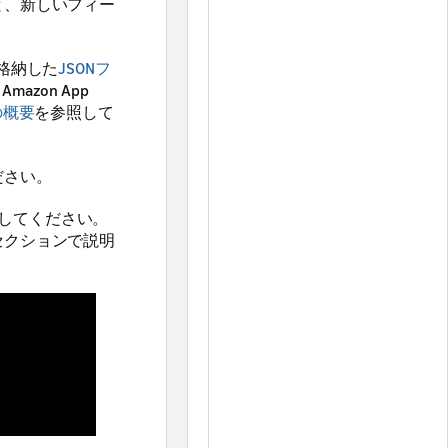
と、新しいフィー
を格納した
JSONフ
zon App
の概要
を参照して
ださい。
してください。
セクションで説明