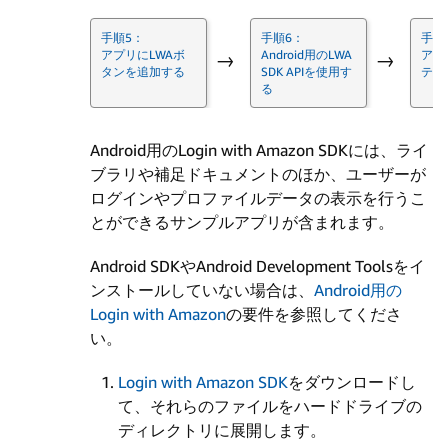
→
手順5：
手順6：
手順
アプリにLWAボ
Android用のLWA
アカ
→
→
タンを追加する
SDK APIを使用す
テム
る
Android用のLogin with Amazon SDKには、ライ
ブラリや補足ドキュメントのほか、ユーザーが
ログインやプロファイルデータの表示を行うこ
とができるサンプルアプリが含まれます。
Android SDKやAndroid Development Toolsをイ
ンストールしていない場合は、
Android用の
Login with Amazon
の要件を参照してくださ
い。
Login with Amazon SDK
をダウンロードし
て、それらのファイルをハードドライブの
ディレクトリに展開します。