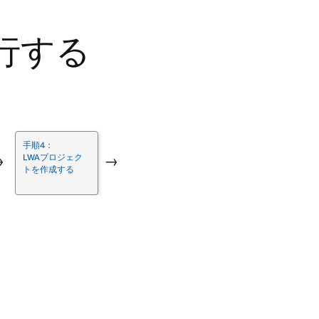
行する
手順4：
LWAプロジェク
→
→
トを作成する