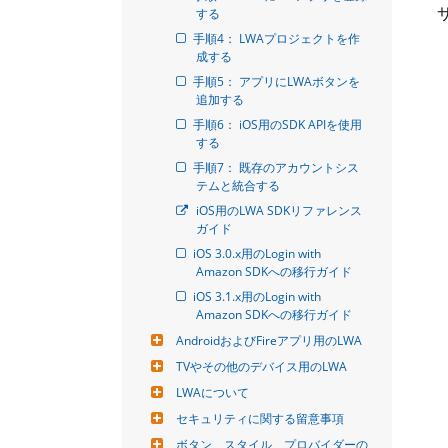
する
手順4： LWAプロジェクトを作
成する
手順5： アプリにLWAボタンを
追加する
手順6： iOS用のSDK APIを使用
する
手順7： 既存のアカウントシス
テムと統合する
iOS用のLWA SDKリファレンス
ガイド
iOS 3.0.x用のLogin with 
Amazon SDKへの移行ガイド
iOS 3.1.x用のLogin with 
Amazon SDKへの移行ガイド
AndroidおよびFireアプリ用のLWA
TVやその他のデバイス用のLWA
LWAについて
セキュリティに関する留意事項
ボタン、スタイル、プロバイダーの