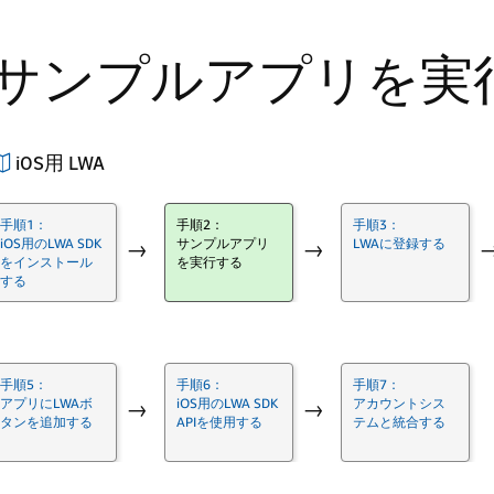
サンプルアプリを実
iOS用 LWA
手順1：
手順2：
手順3：
iOS用のLWA SDK
サンプルアプリ
LWAに登録する
→
→
をインストール
を実行する
する
手順5：
手順6：
手順7：
アプリにLWAボ
iOS用のLWA SDK
アカウントシス
→
→
タンを追加する
APIを使用する
テムと統合する