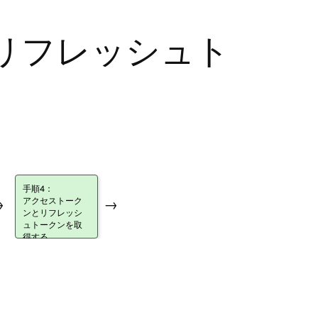
リフレッシュト
手順4：
アクセストーク
→
→
ンとリフレッシ
ュトークンを取
得する