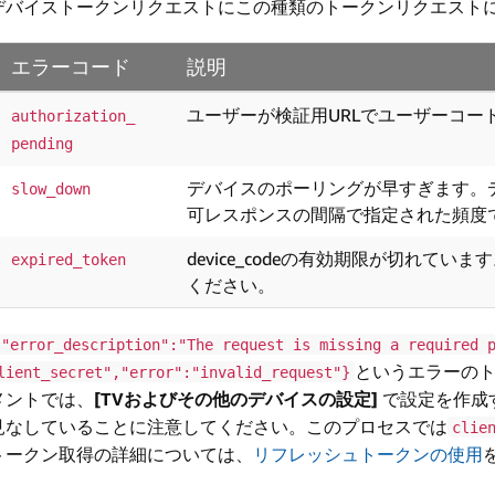
デバイストークンリクエストにこの種類のトークンリクエスト
エラーコード
説明
ユーザーが検証用URLでユーザーコー
authorization_
pending
デバイスのポーリングが早すぎます。
slow_down
可レスポンスの間隔で指定された頻度
device_codeの有効期限が切れて
expired_token
ください。
{"error_description":"The request is missing a required 
というエラーの
lient_secret","error":"invalid_request"}
メントでは、
[TVおよびその他のデバイスの設定]
で設定を作成
見なしていることに注意してください。このプロセスでは
clie
トークン取得の詳細については、
リフレッシュトークンの使用