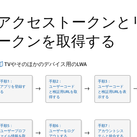
アクセストークンと
ークンを取得する
TVやそのほかのデバイス用のLWA
手順1：
手順2：
手順3：
アプリを登録す
ユーザーコード
ユーザーコード
→
→
る
と検証用URLを取
と検証用URLを表
得する
示する
手順5：
手順6：
手順7：
ユーザープロフ
ユーザーをログ
アカウントシス
→
→
ァイル情報を取
アウトする
テムと統合する