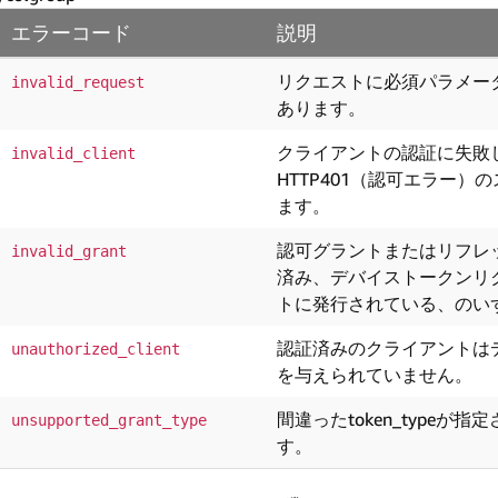
エラーコード
説明
リクエストに必須パラメー
invalid_request
あります。
クライアントの認証に失敗
invalid_client
HTTP401（認可エラー
ます。
認可グラントまたはリフレ
invalid_grant
済み、デバイストークンリ
トに発行されている、のい
認証済みのクライアントは
unauthorized_client
を与えられていません。
間違ったtoken_typeが
unsupported_grant_type
す。