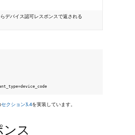
azonからデバイス認可レスポンスで返される
の
セクション3.4
を実装しています。
ポンス