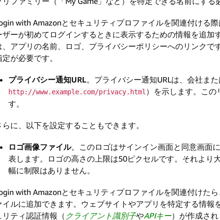
プリファミリー（「My Game」など）を特定できる名前にす
Login with Amazonとセキュリティプロファイルを関連
ーザーが初めてログインするときに表示するための情報を追加
は、アプリの名前、ロゴ、プライバシーポリシーへのリンクです。Log
指定が必要です。
プライバシー通知URL
。プライバシー通知URLは、会社ま
）を示します。この
http://www.example.com/privacy.html
す。
さらに、以下を設定することもできます。
ロゴ画像ファイル
。このロゴはサインイン画面と同意画面
表します。ロゴの高さの上限は50ピクセルです。それより
幅に制限はありません。
Login with Amazonとセキュリティプロファイルを関連
ァイルに追加できます。ウェブサイトやアプリを特定する情報を入力した
ュリティ認証情報（
クライアント識別子
や
APIキー
）が作成され