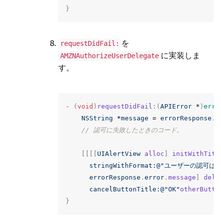
}
を
requestDidFail:
に実装しま
AMZNAuthorizeUserDelegate
す。
-
(
void
)
requestDidFail
:(
APIError
*
)
erro
NSString
*
message
=
errorResponse
.
e
// 認可に失敗したときのコード。
[[[[
UIAlertView
alloc
]
initWithTitl
stringWithFormat:
@"ユーザーの認可は次
errorResponse
.
error
.
message
]
dele
cancelButtonTitle:
@"OK"
otherButto
}