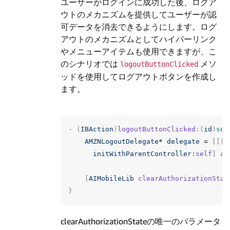
ユーザーがログインに成功した後、ログア
ウトのメカニズムを提供してユーザーが認
可データを消去できるようにします。ログ
アウトのメカニズムとしてハイパーリンク
やメニューアイテムも使用できますが、こ
のシナリオでは
メソ
logoutButtonClicked
ッドを使用してログアウトボタンを作成し
ます。
-
(
IBAction
)
logoutButtonClicked
:(
id
)
sen
AMZNLogoutDelegate
*
delegate
=
[[[
A
initWithParentController:
self
]
au
[
AIMobileLib
clearAuthorizationStat
}
clearAuthorizationStateの唯一のパラメータ