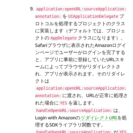
application:openURL:sourceApplication:
を
プ
annotation:
UIApplicationDelegate
ロトコルを処理するプロジェクトのクラス
に実装します（デフォルトでは、プロジェ
クトの
クラスになります）。
AppDelegate
Safariブラウザに表示されたAmazonログイ
ンページでユーザーがログインを完了する
と、アプリに事前に登録していたURLスキ
ームによってブラウザがリダイレクトさ
れ、アプリが表示されます。そのリダイレ
クトは
application:openURL:sourceApplication:
に渡され、URLが正常に処理さ
annotation:
れた場合に
を返します。
YES
は、
handleOpenURL:sourceApplication:
Login with Amazonの
リダイレクトURL
を処
理するSDKライブラリ関数です。
が
handleOpenURL:sourceApplication:
YES