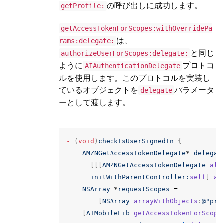
の呼び出しに成功します。
getProfile:
getAccessTokenForScopes:withOverridePa
は、
rams:delegate:
と同じ
authorizeUserForScopes:delegate:
ように
プロトコ
AIAuthenticationDelegate
ルを使用します。このプロトコルを実装し
ているオブジェクトを
パラメータ
delegate
ーとして渡します。
-
(
void
)
checkIsUserSignedIn
{
AMZNGetAccessTokenDelegate
*
delegat
[[[
AMZNGetAccessTokenDelegate
all
initWithParentController:
self
]
au
NSArray
*
requestScopes
=
[
NSArray
arrayWithObjects
:
@"pro
[
AIMobileLib
getAccessTokenForScope