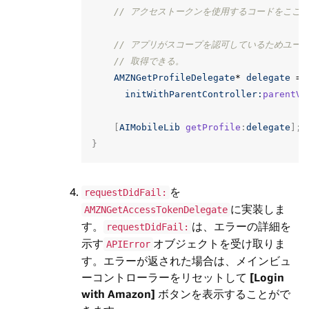
// アクセストークンを使用するコードをここ
// アプリがスコープを認可しているためユー
// 取得できる。
AMZNGetProfileDelegate
*
delegate
=
initWithParentController:
parentVi
[
AIMobileLib
getProfile
:
delegate
];
}
を
requestDidFail:
に実装しま
AMZNGetAccessTokenDelegate
す。
は、エラーの詳細を
requestDidFail:
示す
オブジェクトを受け取りま
APIError
す。エラーが返された場合は、メインビュ
ーコントローラーをリセットして
[Login
with Amazon]
ボタンを表示することがで