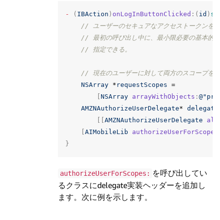
-
(
IBAction
)
onLogInButtonClicked
:(
id
)
se
// ユーザーのセキュアなアクセストークンを取得
// 最初の呼び出し中に、最小限必要の基本的
// 指定できる。
// 現在のユーザーに対して両方のスコープを
NSArray
*
requestScopes
=
[
NSArray
arrayWithObjects
:
@"pro
AMZNAuthorizeUserDelegate
*
delegate
[[
AMZNAuthorizeUserDelegate
all
[
AIMobileLib
authorizeUserForScopes
}
を呼び出してい
authorizeUserForScopes:
るクラスにdelegate実装ヘッダーを追加し
ます。次に例を示します。