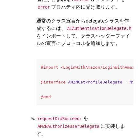
プロパティ内に受け取ります。
error
通常のクラス宣言からdelegateクラスを作
成するには、
AIAuthenticationDelegate.h
をインポートして、クラスヘッダーファイ
ルの宣言にプロトコルを追加します。
@interface
AMZNGetProfileDelegate
:
NSO
@end
を
requestDidSucceed:
に実装しま
AMZNAuthorizeUserDelegate
す。