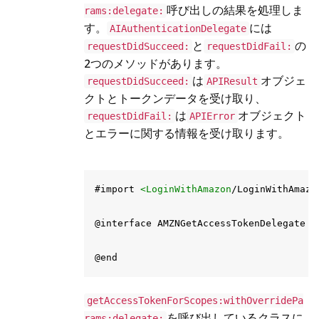
呼び出しの結果を処理しま
rams:delegate:
す。
には
AIAuthenticationDelegate
と
の
requestDidSucceed:
requestDidFail:
2つのメソッドがあります。
は
オブジェ
requestDidSucceed:
APIResult
クトとトークンデータを受け取り、
は
オブジェクト
requestDidFail:
APIError
とエラーに関する情報を受け取ります。
#import 
<LoginWithAmazon
/LoginWithAmazo
@interface AMZNGetAccessTokenDelegate :
getAccessTokenForScopes:withOverridePa
を呼び出しているクラスに
rams:delegate: