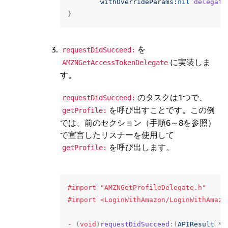
withOverrideParams:
nil
delegate
}
を
requestDidSucceed:
に実装しま
AMZNGetAccessTokenDelegate
す。
のタスクは1つで、
requestDidSucceed:
を呼び出すことです。この例
getProfile:
では、前のセクション（手順6～8を参照）
で宣言したリスナーを使用して
を呼び出します。
getProfile:
#import "AMZNGetProfileDelegate.h"

-
(
void
)
requestDidSucceed
:(
APIResult
*
)