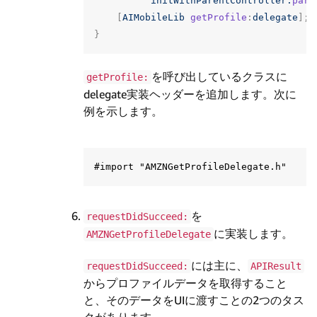
initWithParentController:
pare
[
AIMobileLib
getProfile
:
delegate
];
}
を呼び出しているクラスに
getProfile:
delegate実装ヘッダーを追加します。次に
例を示します。
を
requestDidSucceed:
に実装します。
AMZNGetProfileDelegate
には主に、
requestDidSucceed:
APIResult
からプロファイルデータを取得すること
と、そのデータをUIに渡すことの2つのタス