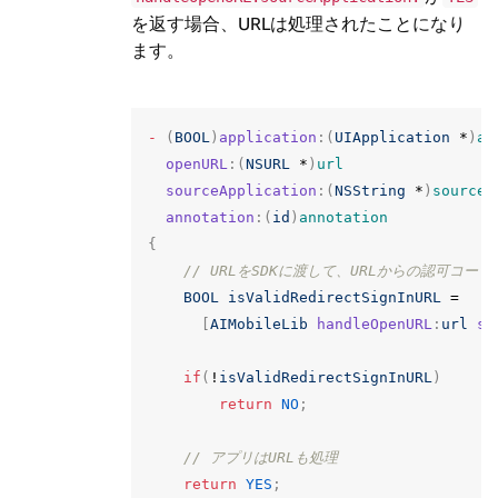
を返す場合、URLは処理されたことになり
ます。
-
(
BOOL
)
application
:(
UIApplication
*
)
ap
openURL
:(
NSURL
*
)
url
sourceApplication
:(
NSString
*
)
sourceA
annotation
:(
id
)
annotation
{
// URLをSDKに渡して、URLからの認可コー
BOOL
isValidRedirectSignInURL
=
[
AIMobileLib
handleOpenURL
:
url
so
if
(
!
isValidRedirectSignInURL
)
return
NO
;
// アプリはURLも処理
return
YES
;