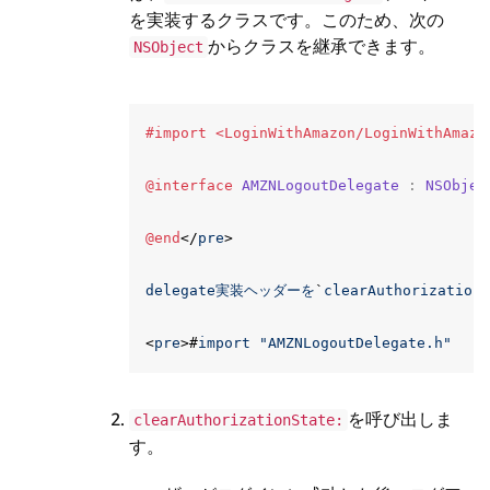
を実装するクラスです。このため、次の
からクラスを継承できます。
NSObject
@interface
AMZNLogoutDelegate
:
NSObjec
@end
</
pre
>
delegate実装ヘッダーを
`
clearAuthorizationS
<
pre
>
#
import
"AMZNLogoutDelegate.h"
を呼び出しま
clearAuthorizationState:
す。