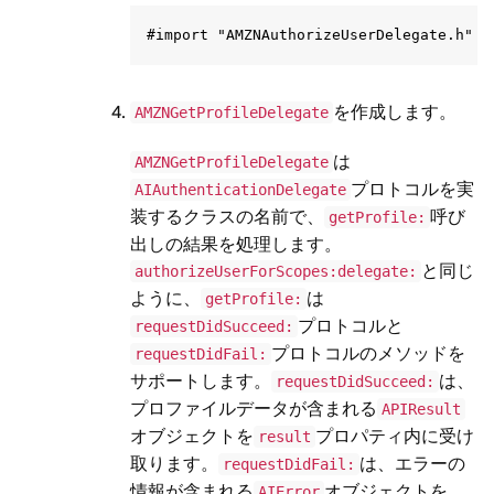
を作成します。
AMZNGetProfileDelegate
は
AMZNGetProfileDelegate
プロトコルを実
AIAuthenticationDelegate
装するクラスの名前で、
呼び
getProfile:
出しの結果を処理します。
と同じ
authorizeUserForScopes:delegate:
ように、
は
getProfile:
プロトコルと
requestDidSucceed:
プロトコルのメソッドを
requestDidFail:
サポートします。
は、
requestDidSucceed:
プロファイルデータが含まれる
APIResult
オブジェクトを
プロパティ内に受け
result
取ります。
は、エラーの
requestDidFail:
情報が含まれる
オブジェクトを
AIError