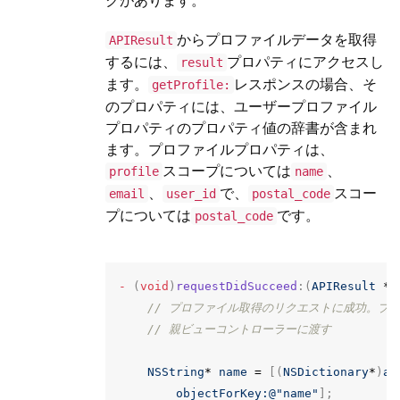
クがあります。
からプロファイルデータを取得
APIResult
するには、
プロパティにアクセスし
result
ます。
レスポンスの場合、そ
getProfile:
のプロパティには、ユーザープロファイル
プロパティのプロパティ値の辞書が含まれ
ます。プロファイルプロパティは、
スコープについては
、
profile
name
、
で、
スコー
email
user_id
postal_code
プについては
です。
postal_code
-
(
void
)
requestDidSucceed
:(
APIResult
*
)
// プロファイル取得のリクエストに成功。プ
// 親ビューコントローラーに渡す
NSString
*
name
=
[(
NSDictionary
*
)
ap
objectForKey:
@"name"
];