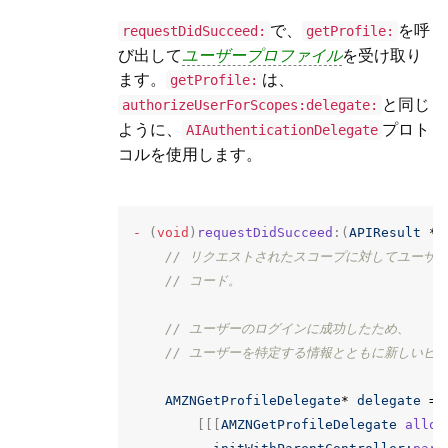
で、
を呼
requestDidSucceed:
getProfile:
び出して
ユーザープロファイル
を受け取り
ます。
は、
getProfile:
と同じ
authorizeUserForScopes:delegate:
ように、
プロト
AIAuthenticationDelegate
コルを使用します。
-
(
void
)
requestDidSucceed
:(
APIResult
*
)
// リクエストされたスコープに対してユーザ
// コード。
// ユーザーのログインに成功したため、
// ユーザーを特定する情報とともに新しいビ
AMZNGetProfileDelegate
*
delegate
=
[[[
AMZNGetProfileDelegate
alloc