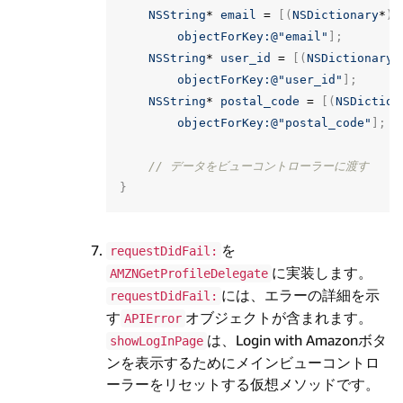
NSString
*
email
=
[(
NSDictionary
*
)
a
objectForKey:
@"email"
];
NSString
*
user_id
=
[(
NSDictionary
*
objectForKey:
@"user_id"
];
NSString
*
postal_code
=
[(
NSDiction
objectForKey:
@"postal_code"
];
// データをビューコントローラーに渡す
}
を
requestDidFail:
に実装します。
AMZNGetProfileDelegate
には、エラーの詳細を示
requestDidFail:
す
オブジェクトが含まれます。
APIError
は、Login with Amazonボタ
showLogInPage
ンを表示するためにメインビューコントロ
ーラーをリセットする仮想メソッドです。