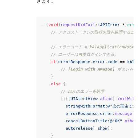
きます。
-
(
void
)
requestDidFail
:(
APIError
*
)
erro
// アクセストークンの取得失敗を処理するコ
// エラーコード = kAIApplicationNotAu
// ユーザーは再度ログインできる。
if
(
errorResponse
.
error
.
code
==
kAIA
// 
[Login with Amazon]
 ボタンを
}
else
{
// ほかのエラーを処理
[[[[
UIAlertView
alloc
]
initWith
stringWithFormat:
@"次の理由でエ
errorResponse
.
error
.
message
]
cancelButtonTitle:
@"OK"
other
autorelease
]
show
];
}