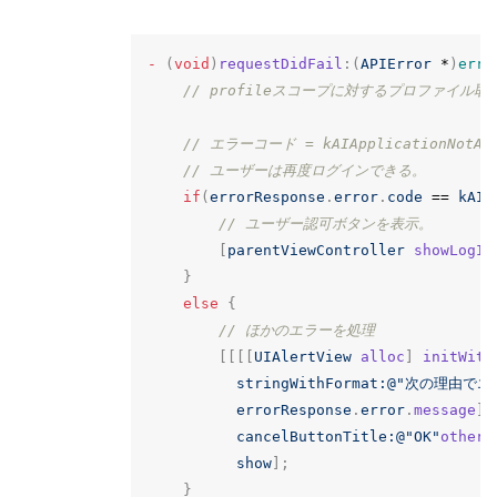
-
(
void
)
requestDidFail
:(
APIError
*
)
erro
// profileスコープに対するプロファイル
// エラーコード = kAIApplicationNotA
// ユーザーは再度ログインできる。
if
(
errorResponse
.
error
.
code
==
kAIA
// ユーザー認可ボタンを表示。
[
parentViewController
showLogIn
}
else
{
// ほかのエラーを処理
[[[[
UIAlertView
alloc
]
initWith
stringWithFormat:
@"次の理由でエ
errorResponse
.
error
.
message
]
cancelButtonTitle:
@"OK"
otherB
show
];
}