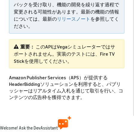
バックを受け取り、機能の開発を繰り返す過程で
変更される可能性があります。最新の機能の情報
については、最新の
リリースノート
を参照してく
ださい。
重要：
​ このAPIはVegaシミュレーターではサ
ポートされません。実装のテストには、Fire TV
Stickを使用してください。
Amazon Publisher Services（APS）が提供する
HeaderBiddingソリューションを利用すると、パブリ
ッシャーはリアルタイム入札を通じて取引を行い、コ
ンテンツの広告枠を獲得できます。
はAmazon Publisher向けのライブ
APSClientLibrary
ラリの1つで、自身のアプリでデバイスパラメーター
を取得するための単一のAPIを提供します。これによ
Welcome! Ask the DevAssistant
り、入札リクエストをコンパイルし、
クライアントか