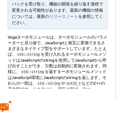
バックを受け取り、機能の開発を繰り返す過程で
変更される可能性があります。最新の機能の情報
については、最新の
リリースノート
を参照してく
ださい。
Vegaターボモジュールは、ターボモジュールのパラメ
ーターと戻り値で、JavaScriptと相互に変換できるさ
まざまなネイティブ型をサポートしています。たとえ
ば、
を受け入れるターボモジュールメソ
std::string
ッドはJavaScriptのstringを使用してJavaScriptから呼
び出すことができ、引数は自動的に変換されます。同
様に、
を返すターボモジュールメソッド
std::string
はJavaScript環境にJavaScriptのstringを返します。そ
れらの一部は、
や
などのC++の
std::string
int32_t
基本型です。その他はVega固有の型で、主に
名前空間の一部
com::amazon::kepler::turbomodule
として利用できます。