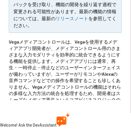
バックを受け取り、機能の開発を繰り返す過程で
変更される可能性があります。最新の機能の情報
については、最新の
リリースノート
を参照してく
ださい。
Vegaメディアコントロールは、Vegaを使用するメデ
ィアアプリ開発者が、メディアコントロール用のさま
ざまな入力モダリティを効率的に統合できるようにす
る機能を提供します。メディアアプリには通常、再
生・一時停止・停止などのユーザーインターフェイス
が備わっていますが、ユーザーがリモコンやAlexaの
音声コマンドなどでの操作を希望することも珍しくあ
りません。Vegaメディアコントロールの機能はそれら
の多様な入力方法の統合を処理するため、開発者はス
ムーズなメディア再生というコアビジネスロジックの
開発に専念できます。また、Keplerメディアコントロ
ールには、アプリが再生や一時停止などのコマンドを
特定のメディアアプリまたは現在フォーカスのあるメ
ディアアプリに送信できるクライアントメソッドも用
Welcome! Ask the DevAssistant