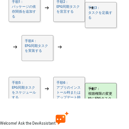
手順1：
手順2：
パッケージの依
→
EPG同期タスク
→
手順3：
存関係を追加す
を宣言する
タスクを定義す
る
る
手順4：
→
EPG同期タスク
→
を実装する
手順5：
手順6：
EPG同期タスク
→
アプリのインス
→
手順7：
をスケジュール
トール時または
視聴権限の変更
する
アップデート時
時にEPGタスク
にEPGタスクを
をスケジュール
スケジュールす
する
る
手順8：
Welcome! Ask the DevAssistant
→
タスクをシステ
→