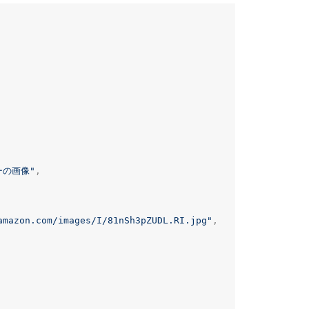
ーの画像"
,
amazon.com/images/I/81nSh3pZUDL.RI.jpg"
,