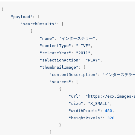
{
"payload"
:
{
"searchResults"
:
[
{
"name"
:
"インターステラー"
,
"contentType"
:
"LIVE"
,
"releaseYear"
:
"2011"
,
"selectionAction"
:
"PLAY"
,
"thumbnailImage"
:
{
"contentDescription"
:
"インターステラ
"sources"
:
[
{
"url"
:
"https://ecx.images-
"size"
:
"X_SMALL"
,
"widthPixels"
:
480
,
"heightPixels"
:
320
}
]