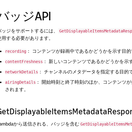
バッジAPI
バッジをサポートするには、
GetDisplayableItemsMetadataRes
使用する必要があります。
： コンテンツが録画中であるかどうかを示す目
recording
： 新しいコンテンツであるかどうかを示
contentFreshness
： チャンネルのメタデータを指定する目的
networkDetails
： 開始時刻と終了時刻のほか、コンテンツ
airingDetails
されます。
GetDisplayableItemsMetadataRes
Lambdaから送信される、バッジを含む
GetDisplayableItemsMe