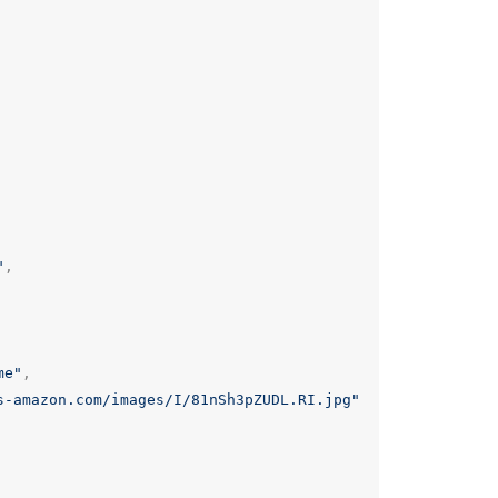
"
,
me"
,
s-amazon.com/images/I/81nSh3pZUDL.RI.jpg"