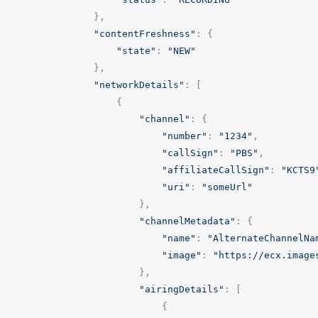
},
"contentFreshness"
:
{
"state"
:
"NEW"
},
"networkDetails"
:
[
{
"channel"
:
{
"number"
:
"1234"
,
"callSign"
:
"PBS"
,
"affiliateCallSign"
:
"KCTS9
"uri"
:
"someUrl"
},
"channelMetadata"
:
{
"name"
:
"AlternateChannelNa
"image"
:
"https://ecx.image
},
"airingDetails"
:
[
{