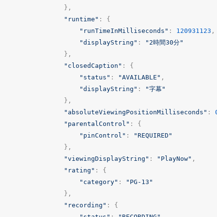
},
"runtime"
:
{
"runTimeInMilliseconds"
:
120931123
,
"displayString"
:
"2時間30分"
},
"closedCaption"
:
{
"status"
:
"AVAILABLE"
,
"displayString"
:
"字幕"
},
"absoluteViewingPositionMilliseconds"
:
"parentalControl"
:
{
"pinControl"
:
"REQUIRED"
},
"viewingDisplayString"
:
"PlayNow"
,
"rating"
:
{
"category"
:
"PG-13"
},
"recording"
:
{
"status"
:
"RECORDING"