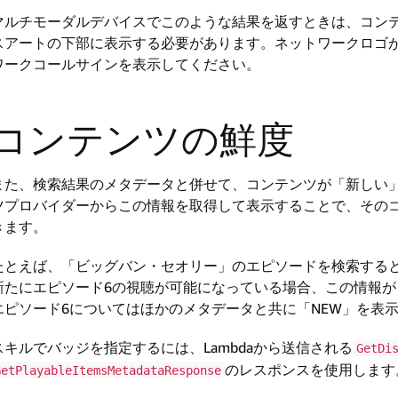
マルチモーダルデバイスでこのような結果を返すときは、コン
スアートの下部に表示する必要があります。ネットワークロゴが
ワークコールサインを表示してください。
コンテンツの鮮度
また、検索結果のメタデータと併せて、コンテンツが「新しい
ツプロバイダーからこの情報を取得して表示することで、その
きます。
たとえば、「ビッグバン・セオリー」のエピソードを検索すると
新たにエピソード6の視聴が可能になっている場合、この情報
エピソード6についてはほかのメタデータと共に「NEW」を表
スキルでバッジを指定するには、Lambdaから送信される
GetDi
のレスポンスを使用しま
GetPlayableItemsMetadataResponse