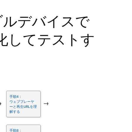
ダルデバイスで
化してテストす
手順4：
ウェブプレーヤ
→
→
ーと再生URLを理
解する
手順8：