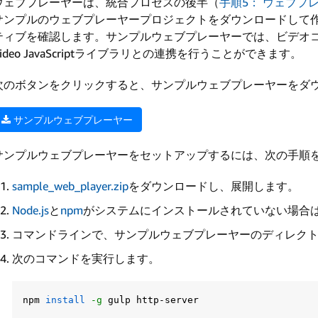
ウェブプレーヤーは、統合プロセスの後半（
手順5： ウェブプ
サンプルのウェブプレーヤープロジェクトをダウンロードして作業を
ティブを確認します。サンプルウェブプレーヤーでは、ビデオコン
Video JavaScriptライブラリとの連携を行うことができます。
次のボタンをクリックすると、サンプルウェブプレーヤーをダ
サンプルウェブプレーヤー
サンプルウェブプレーヤーをセットアップするには、次の手順
sample_web_player.zip
をダウンロードし、展開します。
Node.js
と
npm
がシステムにインストールされていない場合
コマンドラインで、サンプルウェブプレーヤーのディレク
次のコマンドを実行します。
npm 
install
-g