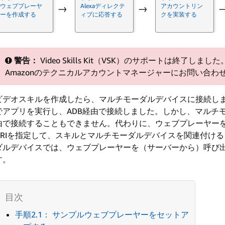
ウェブプレーヤ
Alexaディレクテ
アカウントリン
→
→
ーを作成する
ィブに応答する
クを実装する
警告：
Video Skills Kit（VSK）のサポートは終了
Amazonのテクニカルアカウントマネージャーにお問い合わ
ビデオスキルを作成したら、マルチモーダルデバイスに接続します。Fi
でアプリを実行し、ADB経由で接続しました。しかし、マルチ
由で接続することもできません。代わりに、ウェブプレーヤー
URIを指定して、スキルとマルチモーダルデバイスを関連付け
ダルデバイスでは、ウェブプレーヤーを（サーバーから）呼び
す。
手順2.1： サンプルウェブプレーヤーをセットア