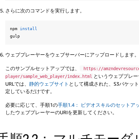
さらに次のコマンドを実行します。
npm 
ウェブプレーヤーをウェブサーバーにアップロードします
このサンプルセットアップでは、
https://amzndevresourc
というウェブプレー
player/sample_web_player/index.html
URLでは、
静的ウェブサイト
として構成された、S3バケッ
定しているだけです。
必要に応じて、手順1の
手順1.4： ビデオスキルのセットア
したウェブプレーヤーのURIを更新してください。
手順2.2： マルチモー