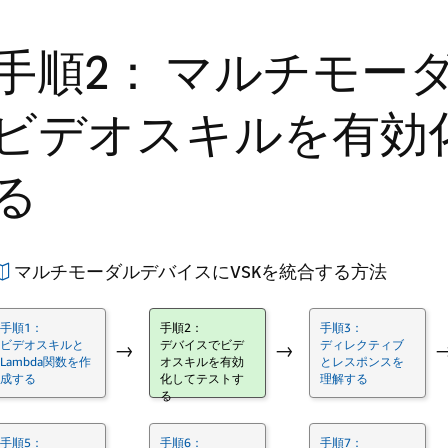
手順2： マルチモー
ビデオスキルを有効
る
マルチモーダルデバイスにVSKを統合する方法
手順1：
手順2：
手順3：
ビデオスキルと
デバイスでビデ
ディレクティブ
→
→
Lambda関数を作
オスキルを有効
とレスポンスを
成する
化してテストす
理解する
る
手順5：
手順6：
手順7：