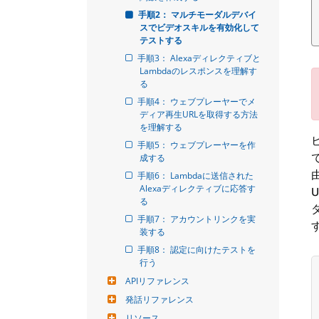
手順2： マルチモーダルデバイ
スでビデオスキルを有効化して
テストする
手順3： Alexaディレクティブと
Lambdaのレスポンスを理解す
る
手順4： ウェブプレーヤーでメ
ディア再生URLを取得する方法
を理解する
手順5： ウェブプレーヤーを作
成する
手順6： Lambdaに送信された
Alexaディレクティブに応答す
る
手順7： アカウントリンクを実
装する
手順8： 認定に向けたテストを
行う
APIリファレンス
発話リファレンス
リソース