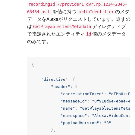
recordingId://provider1.dvr.rp.1234-2345-
を値に持つ
のメタ
63434-asdf
mediaIdentifier
データをAlexaがリクエストしています。返すの
は
ディレクティブ
GetPlayableItemsMetadata
で指定されたエンティティ
値のメタデータ
id
のみです。
{
"directive"
:
{
"header"
:
{
"correlationToken"
:
"dFMb0z+Pg
"messageId"
:
"0f918d6e-ebae-48
"name"
:
"GetPlayableItemsMetad
"namespace"
:
"Alexa.VideoConte
"payloadVersion"
:
"3"
},