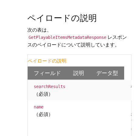
ペイロードの説明
次の表は、
レスポン
GetPlayableItemsMetadataResponse
スのペイロードについて説明しています。
ペイロードの説明
フィールド
説明
データ型
検
searchResults
（必須）
ビ
name
れ
（必須）
プ
に
し