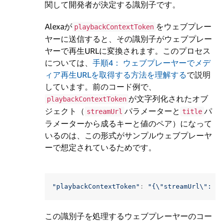
関して開発者が決定する識別子です。
Alexaが
をウェブプレー
playbackContextToken
ヤーに送信すると、その識別子がウェブプレー
ヤーで再生URLに変換されます。このプロセス
については、
手順4： ウェブプレーヤーでメデ
ィア再生URLを取得する方法を理解する
で説明
しています。前のコード例で、
が文字列化されたオブ
playbackContextToken
ジェクト（
パラメーターと
パ
streamUrl
title
ラメーターから成るキーと値のペア）になって
いるのは、この形式がサンプルウェブプレーヤ
ーで想定されているためです。
"playbackContextToken"
:
"{
\"
streamUrl
\"
: 
\
この識別子を処理するウェブプレーヤーのコー