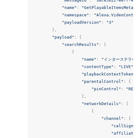
"messageId"
:
"38ce5b22-eeff-40
"name"
:
"GetPlayableItemsMetad
"namespace"
:
"Alexa.VideoConte
"payloadVersion"
:
"3"
},
"payload"
:
{
"searchResults"
:
[
{
"name"
:
"インターステラー
"contentType"
:
"LIVE"
,
"playbackContextToken"
"parentalControl"
:
{
"pinControl"
:
"REQ
},
"networkDetails"
:
[
{
"channel"
:
{
"callSign"
"affiliate