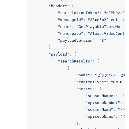
"header"
:
{
"correlationToken"
:
"dFMb0z+Pg
"messageId"
:
"38ce5b22-eeff-40
"name"
:
"GetPlayableItemsMetad
"namespace"
:
"Alexa.VideoConte
"payloadVersion"
:
"3"
},
"payload"
:
{
"searchResults"
:
[
{
"name"
:
"ビッグバン・セオ
"contentType"
:
"ON_DEM
"series"
:
{
"seasonNumber"
:
"1
"episodeNumber"
:
"
"seriesName"
:
"ビッ
"episodeName"
:
"タ
},