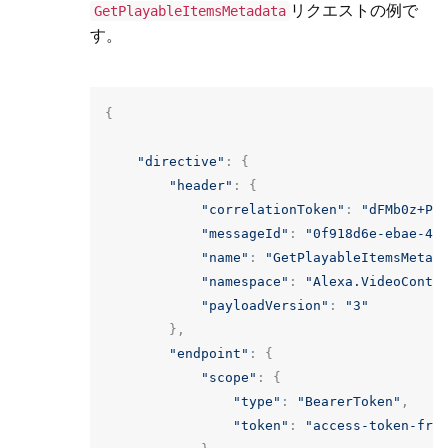
リクエストの例で
GetPlayableItemsMetadata
す。
{
"directive"
:
{
"header"
:
{
"correlationToken"
:
"dFMb0z+Pg
"messageId"
:
"0f918d6e-ebae-48
"name"
:
"GetPlayableItemsMetad
"namespace"
:
"Alexa.VideoConte
"payloadVersion"
:
"3"
},
"endpoint"
:
{
"scope"
:
{
"type"
:
"BearerToken"
,
"token"
:
"access-token-fro