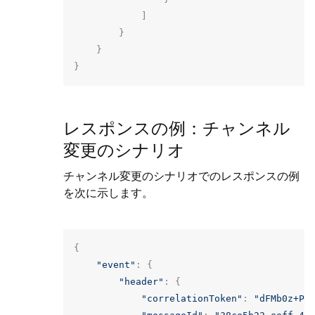
]
}
}
}
レスポンスの例：チャンネル
変更のシナリオ
チャンネル変更のシナリオでのレスポンスの例
を次に示します。
{
"event"
:
{
"header"
:
{
"correlationToken"
:
"dFMb0z+Pg