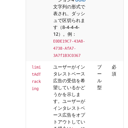
文字列の形式で
表され、ダッシ
ュで区切られま
す（8-4-4-4-
12）。例：
E0DE19C7-43A8-
4738-AfA7-
3A7f1B3C0367
ユーザーがイン
ブ
必
limi
タレストベース
ー
須
tAdT
広告の受信を希
ル
rack
望しているかど
型
ing
うかを示しま
す。ユーザーが
インタレストベ
ース広告をオプ
トアウトしてい