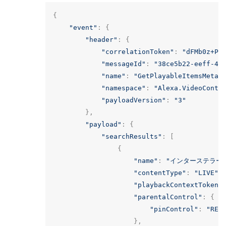
{
"event"
:
{
"header"
:
{
"correlationToken"
:
"dFMb0z+Pg
"messageId"
:
"38ce5b22-eeff-40
"name"
:
"GetPlayableItemsMetad
"namespace"
:
"Alexa.VideoConte
"payloadVersion"
:
"3"
},
"payload"
:
{
"searchResults"
:
[
{
"name"
:
"インターステラー
"contentType"
:
"LIVE"
,
"playbackContextToken"
"parentalControl"
:
{
"pinControl"
:
"REQ
},