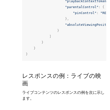
"playbackContextToken"
"parentalControl"
:
{
"pinControl"
:
"REQ
},
"absoluteViewingPositi
}
]
}
}
}
レスポンスの例：ライブの映
画
ライブコンテンツのレスポンスの例を次に示し
ます。