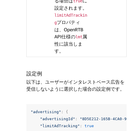
る場合は
に
true
設定されます。
limitAdTrackin
プロパティ
g
は、OpenRTB
API仕様の
属
lmt
性に該当しま
す。
設定例
以下は、ユーザーがインタレストベース広告を
受信しないように選択した場合の設定例です。
"advertising"
:
{
"advertisingId"
:
"8D5E212-165B-4CA0-90
"limitAdTracking"
:
true