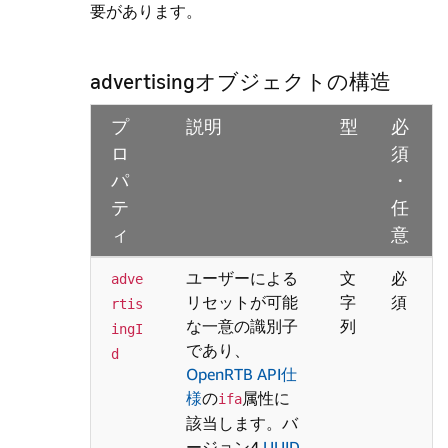
要があります。
advertisingオブジェクトの構造
プ
説明
型
必
ロ
須
パ
・
テ
任
ィ
意
ユーザーによる
文
必
adve
リセットが可能
字
須
rtis
な一意の識別子
列
ingI
であり、
d
OpenRTB API仕
様
の
属性に
ifa
該当します。バ
ージョン4
UUID