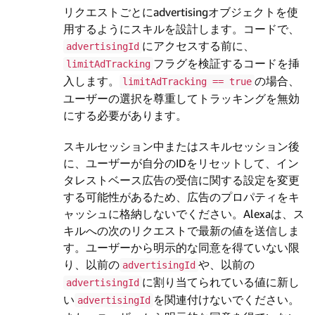
リクエストごとにadvertisingオブジェクトを使
用するようにスキルを設計します。コードで、
にアクセスする前に、
advertisingId
フラグを検証するコードを挿
limitAdTracking
入します。
の場合、
limitAdTracking == true
ユーザーの選択を尊重してトラッキングを無効
にする必要があります。
スキルセッション中またはスキルセッション後
に、ユーザーが自分のIDをリセットして、イン
タレストベース広告の受信に関する設定を変更
する可能性があるため、広告のプロパティをキ
ャッシュに格納しないでください。Alexaは、ス
キルへの次のリクエストで最新の値を送信しま
す。ユーザーから明示的な同意を得ていない限
り、以前の
や、以前の
advertisingId
に割り当てられている値に新し
advertisingId
い
を関連付けないでください。
advertisingId