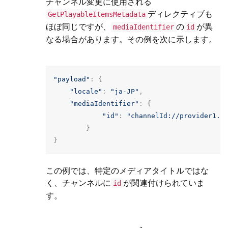
チャンネル変更に使用される
ディレクティブも
GetPlayableItemsMetadata
ほぼ同じですが、
の
が異
mediaIdentifier
id
なる場合があります。その例を次に示します。
"payload"
:
{
"locale"
:
"ja-JP"
,
"mediaIdentifier"
:
{
"id"
:
"channelId://provider1.d
}
}
この例では、特定のメディアタイトルではな
く、チャンネルに
が関連付けられていま
id
す。