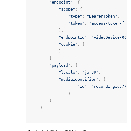
"endpoint"
:
{
"scope"
:
{
"type"
:
"BearerToken"
,
"token"
:
"access-token-fro
},
"endpointId"
:
"videoDevice-001
"cookie"
:
{
}
},
"payload"
:
{
"locale"
:
"ja-JP"
,
"mediaIdentifier"
:
{
"id"
:
"recordingId://p
}
}
}
}