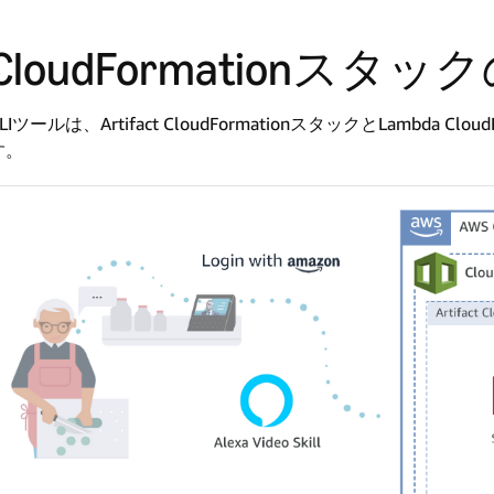
CloudFormationスタ
LIツールは、Artifact CloudFormationスタックとLambda
す。