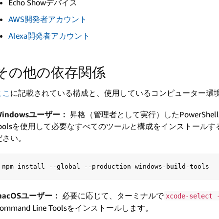
Echo Showデバイス
AWS開発者アカウント
Alexa開発者アカウント
その他の依存関係
ここ
に記載されている構成と、使用しているコンピューター環
Windowsユーザー：
昇格（管理者として実行）したPowerShellまたはC
toolsを使用して必要なすべてのツールと構成をインストール
ださい。
macOSユーザー：
必要に応じて、ターミナルで
xcode-select 
Command Line Toolsをインストールします。