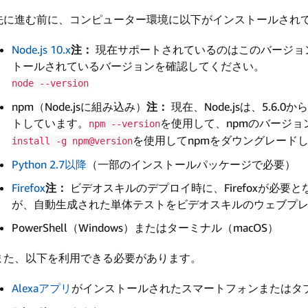
先に進む前に、コンピューター環境に以下がインストールされ
Node.js 10.x
注：
現在サポートされているのはこのバージョ
トールされているバージョンを確認してください。
node --version
npm（Node.jsに組み込み）
注：
現在、Node.jsは、5.6.
トしています。
を使用して、npmのバージ
npm --version
を使用してnpmをダウングレード
install -g npm@version
Python 2.7以降
（一部のインストールパッケージで必要）
Firefox
注：
ビデオスキルのデプロイ時に、Firefoxが必
が、自動生成された単体テストをビデオスキルのウェブプ
PowerShell（Windows）またはターミナル（macOS）
また、以下を利用できる必要があります。
Alexaアプリ
がインストールされたスマートフォンまたはタ