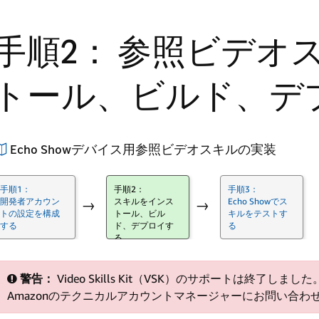
手順2： 参照ビデオ
トール、ビルド、デ
Echo Showデバイス用参照ビデオスキルの実装
手順1：
手順2：
手順3：
開発者アカウン
スキルをインス
Echo Showでス
→
→
トの設定を構成
トール、ビル
キルをテストす
する
ド、デプロイす
る
る
警告：
Video Skills Kit（VSK）のサポートは終了
Amazonのテクニカルアカウントマネージャーにお問い合わ