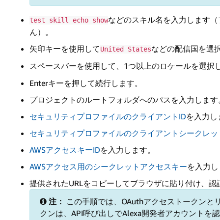
などのスキル名を入力します（
test skill echo show
ん）。
矢印キーを使用して
などの配信国を選択
United States
スペースバーを使用して、1つ以上のロケールを選択
Enterキーを押して続行します。
プロジェクトのルートフォルダへのパスを入力します
セキュリティプロファイルのクライアントID
を入力し
セキュリティプロファイルのクライアントシークレッ
AWSアクセスキーID
を入力します。
AWSアクセス用のシークレットアクセスキー
を入力し
提供されたURLをコピーしてブラウザに貼り付け、認
注：
この手順では、OAuthアクセストークン
クンは、API呼び出しでAlexa開発者アカウント