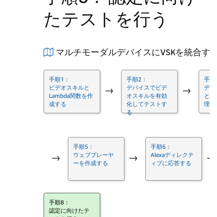
たテストを行う
マルチモーダルデバイスにVSKを統合す
手順1：
手順2：
手順
ビデオスキルと
デバイスでビデ
ディ
→
→
Lambda関数を作
オスキルを有効
とレ
成する
化してテストす
理解
る
手順5：
手順6：
ウェブプレーヤ
Alexaディレクテ
→
→
→
ーを作成する
ィブに応答する
手順8：
認定に向けたテ