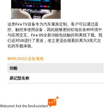
这类Fire TV设备专为汽车量身定制。客户可以通过遥
控、触控来使用设备，因此能够更轻松地在各种环境中
与应用交互。Fire OS全新功能包括触控和离线下载。我
们还对UX进行了更改，使之更适合观看距离为3英尺左
右的车载体验。
BMW (2022) 设备规格
功能
易记型名称
发布年份
销售市场
（更多详情）
Welcome! Ask the DevAssistant