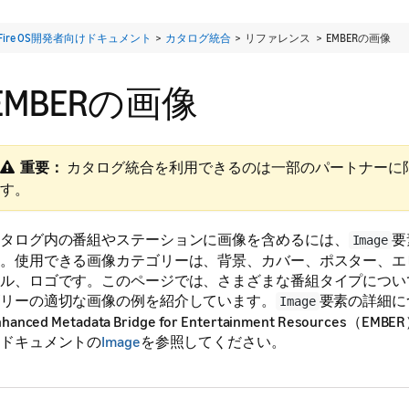
Fire OS開発者向けドキュメント
>
カタログ統合
> リファレンス >
EMBERの画像
EMBERの画像
重要：
​ カタログ統合を利用できるのは一部のパートナーに
す。
タログ内の番組やステーションに画像を含めるには、
要
Image
。使用できる画像カテゴリーは、背景、カバー、ポスター、エ
ル、ロゴです。このページでは、さまざまな番組タイプについ
リーの適切な画像の例を紹介しています。
要素の詳細に
Image
nhanced Metadata Bridge for Entertainment Resources
ドキュメントの
Image
を参照してください。