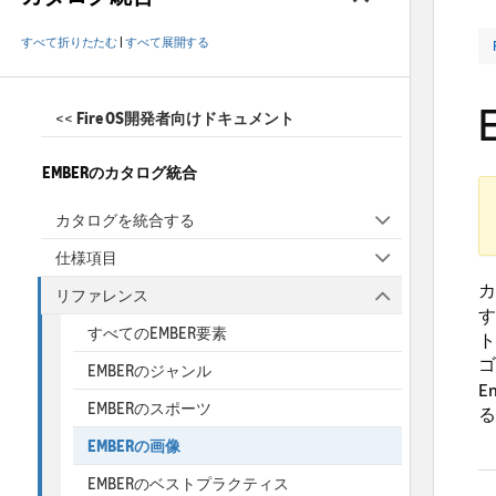
すべて折りたたむ
|
すべて展開する
<<
Fire OS開発者向けドキュメント
EMBERのカタログ統合
カタログを統合する
仕様項目
カ
リファレンス
す
すべてのEMBER要素
ト
ゴ
EMBERのジャンル
E
EMBERのスポーツ
る
EMBERの画像
EMBERのベストプラクティス