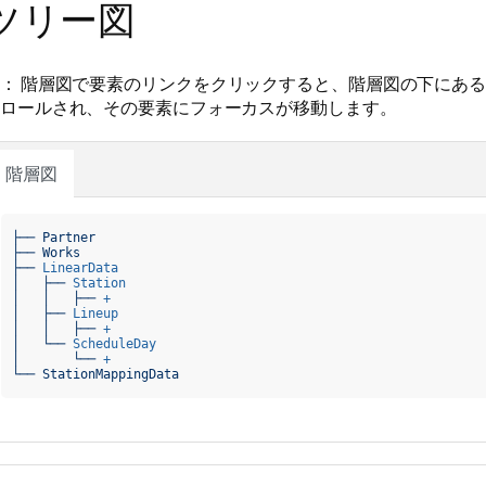
ツリー図
：
階層図で要素のリンクをクリックすると、階層図の下にあ
ロールされ、その要素にフォーカスが移動します。
階層図
├── Partner

├── Works

├── 
LinearData
│   ├── 
Station
│   │   ├── 
+
│   ├── 
Lineup
│   │   ├── 
+
│   └── 
ScheduleDay
│       └── 
+