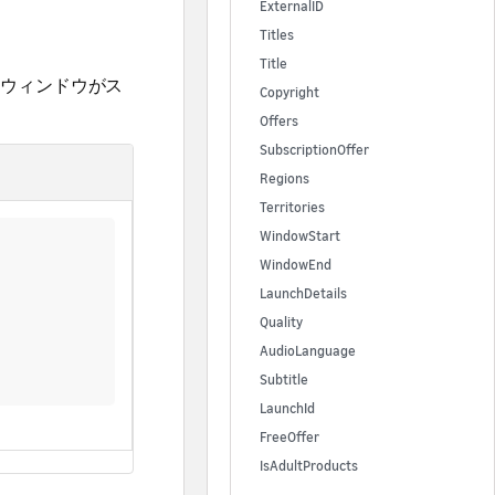
ExternalID
Titles
Title
るウィンドウがス
Copyright
Offers
SubscriptionOffer
Regions
Territories
WindowStart
WindowEnd
LaunchDetails
Quality
AudioLanguage
Subtitle
LaunchId
FreeOffer
IsAdultProducts
IsAdultProduct