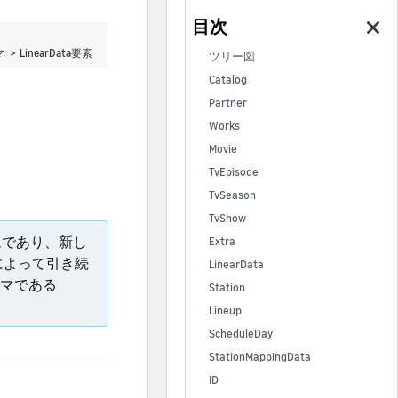
マ >
LinearData要素
ツリー図
Catalog
Partner
Works
Movie
TvEpisode
TvSeason
TvShow
ムであり、新し
Extra
によって引き続
LinearData
マである
Station
Lineup
ScheduleDay
StationMappingData
ID