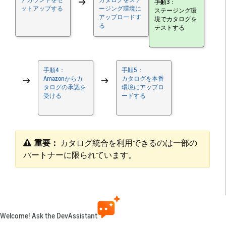
→
→
手順3：
ットアップする
ージング環境に
ステージング環
アップロードす
境でカタログを
る
テストする
手順4：
手順5：
→
Amazonからカ
→
カタログを本番
タログの承認を
環境にアップロ
受ける
ードする
重要：
​ カタログ統合を利用できるのは一部の
パートナーに限られています。
カタログをAmazonに申請して承認を受ける前に、ス
テージング環境のFire TVデバイスでコンテンツ統合を
十分にテストする必要があります。カタログを検証す
ると、コンテンツが検出可能で正しく表示されるこ
Welcome! Ask the DevAssistant