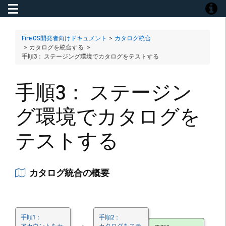
Toggle navigation
Toggle
Fire OS開発者向けドキュメント
>
カタログ統合
> カタログを統合する >
手順3： ステージング環境でカタログをテストする
手順3： ステージン
グ環境でカタログを
テストする
カタログ統合の概要
手順1：
手順2：
アカウントをセ
カタログをステ