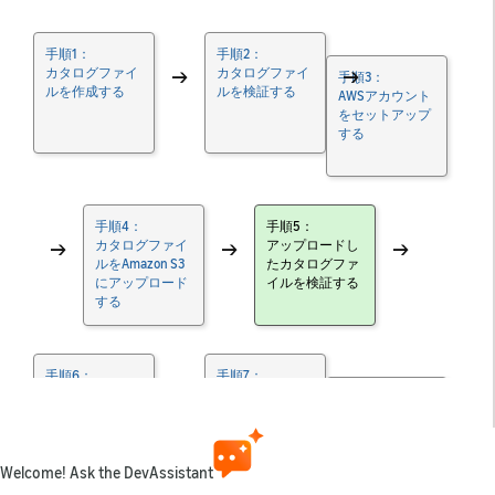
手順1：
手順2：
カタログファイ
→
カタログファイ
→
手順3：
ルを作成する
ルを検証する
AWSアカウント
をセットアップ
する
手順4：
手順5：
→
カタログファイ
→
アップロードし
→
ルをAmazon S3
たカタログファ
にアップロード
イルを検証する
する
手順6：
手順7：
オプション： リ
→
定期的にカタロ
任意：
ニアTVデータを
グをアップデー
ページ照合を使
統合する
トする
用する
Welcome! Ask the DevAssistant