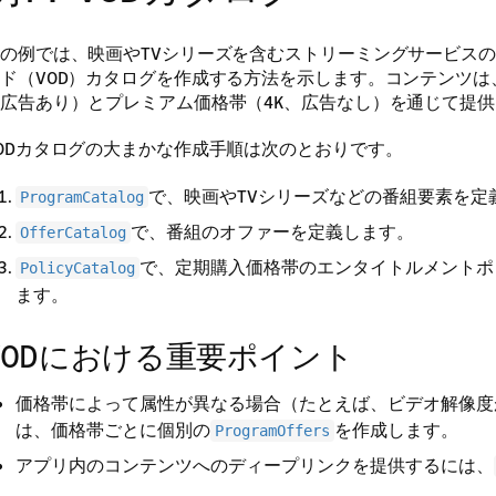
の例では、映画やTVシリーズを含むストリーミングサービス
ド（VOD）カタログを作成する方法を示します。コンテンツは
広告あり）とプレミアム価格帯（4K、広告なし）を通じて提
ODカタログの大まかな作成手順は次のとおりです。
で、映画やTVシリーズなどの番組要素を定
ProgramCatalog
で、番組のオファーを定義します。
OfferCatalog
で、定期購入価格帯のエンタイトルメントポ
PolicyCatalog
ます。
VODにおける重要ポイント
価格帯によって属性が異なる場合（たとえば、ビデオ解像度
は、価格帯ごとに個別の
を作成します。
ProgramOffers
アプリ内のコンテンツへのディープリンクを提供するには、
使用します。アプリで
ランチャーの統合
が完了していて、Am