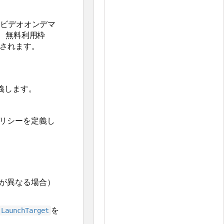
のビデオオンデマ
、無料利用枠
供されます。
義します。
リシーを定義し
が異なる場合）
を
LaunchTarget
azonとの間でデ