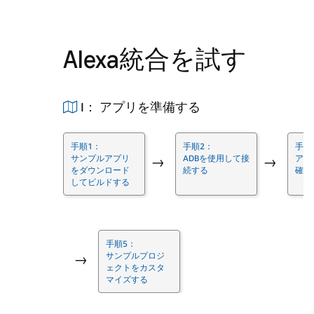
Alexa統合を試す
I： アプリを準備する
手順1：
手順2：
手順
サンプルアプリ
ADBを使用して接
アプ
→
→
をダウンロード
続する
確認
してビルドする
手順5：
サンプルプロジ
→
ェクトをカスタ
マイズする