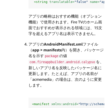
<string
translatable=
"false"
name=
"app
アプリの略称はおすすめ機能（オプション
機能）で使用されます。Fire TVのホーム画
面でおすすめが表示される領域には、15文
字を超えるアプリ名は表示できません。
アプリの
AndroidManifest.xml
ファイル
（
app > manifests
内）を開き、パッケージ
名を示す
の値
package
を、
com.fireappbuilder.android.calypso
新しいアプリ名を反映したパッケージ名に
更新します。たとえば、アプリの名前が
「acmemedia」の場合は、次のように変更
します。
<manifest
xmlns:android=
"http://schemas