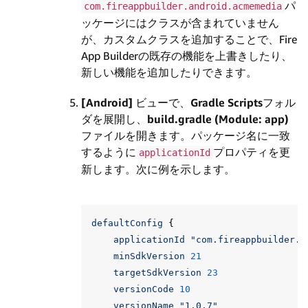
パ
com.fireappbuilder.android.acmemedia
ッケージにはクラスが含まれていません
が、カスタムクラスを追加することで、Fire
App Builderの既存の機能を上書きしたり、
新しい機能を追加したりできます。
[Android]
ビューで、
Gradle Scripts
フォル
ダを展開し、
build.gradle (Module: app)
ファイルを開きます。パッケージ名に一致
するように
プロパティを更
applicationId
新します。次に例を示します。
defaultConfig
{
applicationId
"com.fireappbuilder.a
minSdkVersion
21
targetSdkVersion
23
versionCode
10
versionName
"1.0.7"