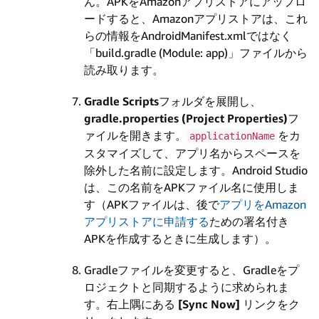
ん。APKをAmazonアプリストアにアップロ
ードすると、Amazonアプリストアは、これ
らの情報をAndroidManifest.xmlではなく
「build.gradle (Module: app)」ファイルから
読み取ります。
Gradle Scripts
フォルダを展開し、
gradle.properties (Project Properties)
フ
ァイルを開きます。
をカ
applicationName
スタマイズして、アプリ名からスペースを
除外した名前に設定します。Android Studio
は、この名前をAPKファイル名に使用しま
す（APKファイルは、後で
アプリをAmazon
アプリストアに申請する
ための署名付き
APKを作成するときに生成します）。
Gradleファイルを変更すると、Gradleをプ
ロジェクトと同期するように求められま
す。右上隅にある
[Sync Now]
リンクをク