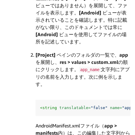
ビューではありません）を展開して、ファ
イルを表示します。
[Android]
ビューが表
示されていることを確認します。特に記載
がない限り、このドキュメントでは常に
[Android]
ビューを使用してファイルの場
所を記述しています。
[Project]
ペインのフォルダの一覧で、
app
を展開し、
res > values > custom.xml
の順
にクリックします。
文字列にアプ
app_name
リの名前を入力します。次に例を示しま
す。
<string
translatable=
"false"
name=
"app_
AndroidManifest.xmlファイル（
app >
manifests
内）は、この編集した文字列から