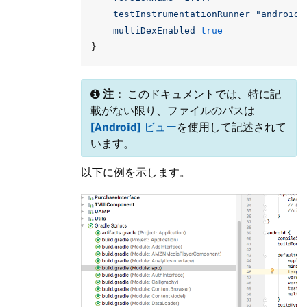
testInstrumentationRunner
"android.
multiDexEnabled
true
}
注：
このドキュメントでは、特に記
載がない限り、ファイルのパスは
[Android]
ビュー
を使用して記述されて
います。
以下に例を示します。