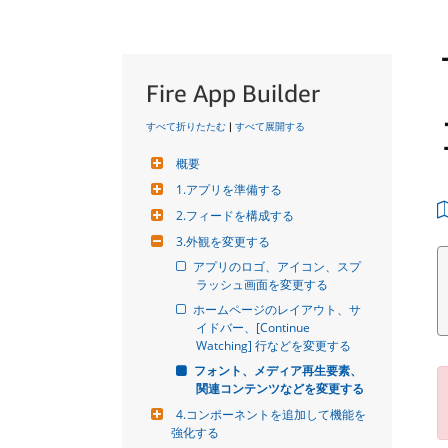
Fire App Builder
すべて折りたたむ
|
すべて展開する
概要
1.アプリを準備する
2.フィードを構成する
3.外観を変更する
アプリのロゴ、アイコン、スプ
ラッシュ画面を変更する
ホームページのレイアウト、サ
イドバー、[Continue 
Watching] 行などを変更する
フォント、メディア再生要素、
関連コンテンツなどを変更する
4.コンポーネントを追加して機能を
強化する