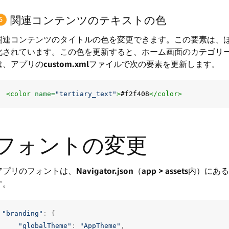
関連コンテンツのテキストの色
関連コンテンツのタイトルの色を変更できます。この要素は、ほかの「t
化されています。この色を更新すると、ホーム画面のカテゴリ
は、アプリの
custom.xml
ファイルで次の要素を更新します。
<color
name=
"tertiary_text"
>
#f2f408
</color>
フォントの変更
アプリのフォントは、
Navigator.json
（
app > assets
内）にある
す。
"branding"
:
{
"globalTheme"
:
"AppTheme"
,