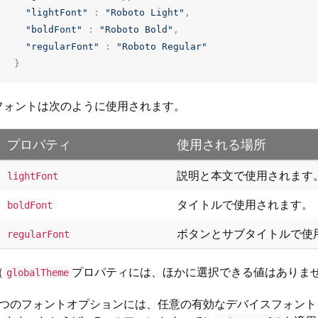
"lightFont"
:
"Roboto Light"
,
"boldFont"
:
"Roboto Bold"
,
"regularFont"
:
"Roboto Regular"
}
フォントは次のように使用されます。
プロパティ
使用される場所
説明と本文で使用されます
lightFont
タイトルで使用されます。
boldFont
ボタンとサブタイトルで使
regularFont
（
プロパティには、ほかに選択できる値はありま
globalTheme
3つのフォントオプションには、任意の有効なデバイスフォン