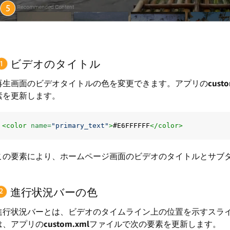
ビデオのタイトル
再生画面のビデオタイトルの色を変更できます。アプリの
cust
素を更新します。
<color
name=
"primary_text"
>
#E6FFFFFF
</color>
この要素により、ホームページ画面のビデオのタイトルとサブ
進行状況バーの色
進行状況バーとは、ビデオのタイムライン上の位置を示すスラ
は、アプリの
custom.xml
ファイルで次の要素を更新します。