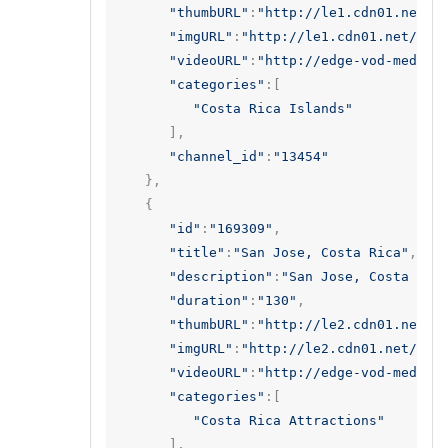
"thumbURL"
:
"http://le1.cdn01.net/v
"imgURL"
:
"http://le1.cdn01.net/vid
"videoURL"
:
"http://edge-vod-media.
"categories"
:[
"Costa Rica Islands"
],
"channel_id"
:
"13454"
},
{
"id"
:
"169309"
,
"title"
:
"San Jose, Costa Rica"
,
"description"
:
"San Jose, Costa Ric
"duration"
:
"130"
,
"thumbURL"
:
"http://le2.cdn01.net/v
"imgURL"
:
"http://le2.cdn01.net/vid
"videoURL"
:
"http://edge-vod-media.
"categories"
:[
"Costa Rica Attractions"
],