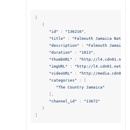
[
{
"id"
:
"136216"
,
"title"
:
"Falmouth Jamaica Nature
"description"
:
"Falmouth Jamaica 
"duration"
:
"1813"
,
"thumbURL"
:
"http://l4.cdn01.net/
"imgURL"
:
"http://l4.cdn01.net/_t
"videoURL"
:
"http://media.cdn01.n
"categories"
:
[
"The Country Jamaica"
],
"channel_id"
:
"13672"
}
]