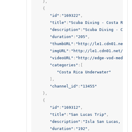
},
{
"id"
:
"169322"
,
"title"
:
"Scuba Diving - Costa Rica
"description"
:
"Scuba Diving - Cost
"duration"
:
"205"
,
"thumbURL"
:
"http://le1.cdn01.net/v
"imgURL"
:
"http://le1.cdn01.net/vid
"videoURL"
:
"http://edge-vod-media.
"categories"
:[
"Costa Rica Underwater"
],
"channel_id"
:
"13455"
},
{
"id"
:
"169312"
,
"title"
:
"San Lucas Trip"
,
"description"
:
"Isla San Lucas, Pun
"duration"
:
"192"
,