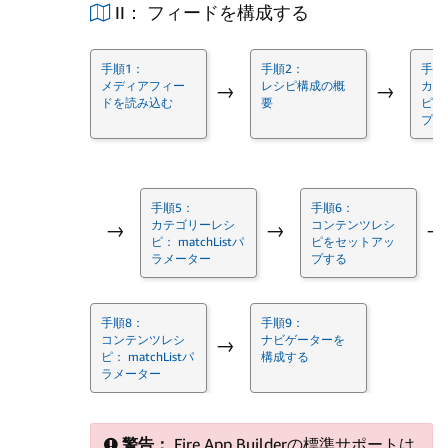
II： フィードを構成する
手順1：
手順2：
手順
メディアフィー
レシピ構成の概
カテ
→
→
ドを読み込む
要
ピを
プす
手順5：
手順6：
カテゴリーレシ
コンテンツレシ
→
→
→
ピ： matchListパ
ピをセットアッ
ラメーター
プする
手順8：
手順9：
コンテンツレシ
ナビゲーターを
→
ピ： matchListパ
構成する
ラメーター
警告：
Fire App Builderの標準サポートは