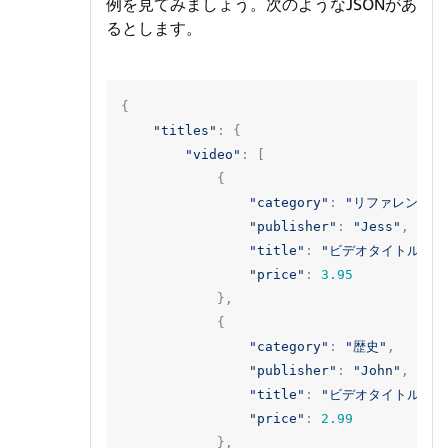
例を見てみましょう。次のようなJSONがあ
るとします。
{
"titles"
:
{
"video"
:
[
{
"category"
:
"リファレンス"
,
"publisher"
:
"Jess"
,
"title"
:
"ビデオタイトル1"
,
"price"
:
3.95
},
{
"category"
:
"歴史"
,
"publisher"
:
"John"
,
"title"
:
"ビデオタイトル2"
,
"price"
:
2.99
},