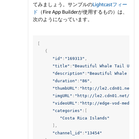
てみましょう。サンプルの
Lightcastフィー
ド
（Fire App Builderが使用するもの）は、
次のようになっています。
[
{
"id"
:
"169313"
,
"title"
:
"Beautiful Whale Tail Uvit
"description"
:
"Beautiful Whale Tai
"duration"
:
"86"
,
"thumbURL"
:
"http://le2.cdn01.net/v
"imgURL"
:
"http://le2.cdn01.net/vid
"videoURL"
:
"http://edge-vod-media.
"categories"
:[
"Costa Rica Islands"
],
"channel_id"
:
"13454"