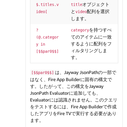
オブジェクト
$.titles.v
title
と
配列を選択
ideo[
video
します。
を持つすべ
?
category
てのアイテムに一致
(@.categor
するように配列をフ
y in 
ィルタリングしま
[$$par0$$]
す。
は、Jayway JsonPathの一部で
[$$par0$$]
はなく、Fire App Builderに固有の構文で
す。したがって、この構文をJayway
JsonPath Evaluatorに追加しても、
Evaluatorには認識されません。このクエリ
をテストするには、Fire App Builderで作成
したアプリをFire TVで実行する必要があり
ます。