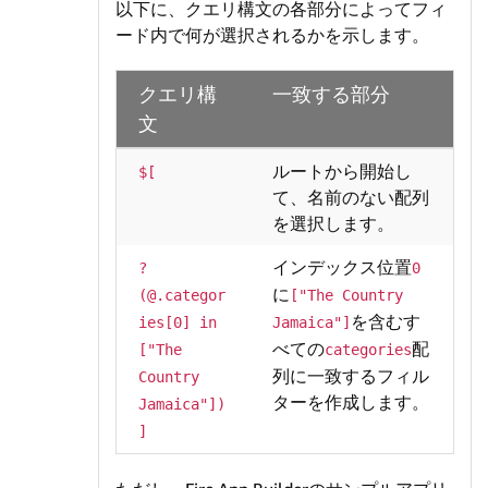
以下に、クエリ構文の各部分によってフィ
ード内で何が選択されるかを示します。
クエリ構
一致する部分
文
ルートから開始し
$[
て、名前のない配列
を選択します。
インデックス位置
?
0
に
(@.categor
["The Country 
を含むす
ies[0] in 
Jamaica"]
べての
配
["The 
categories
列に一致するフィル
Country 
ターを作成します。
Jamaica"])
]