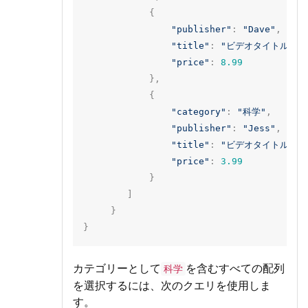
{
"publisher"
:
"Dave"
,
"title"
:
"ビデオタイトル3"
,
"price"
:
8.99
},
{
"category"
:
"科学"
,
"publisher"
:
"Jess"
,
"title"
:
"ビデオタイトル4"
,
"price"
:
3.99
}
]
}
}
カテゴリーとして
を含むすべての配列
科学
を選択するには、次のクエリを使用しま
す。