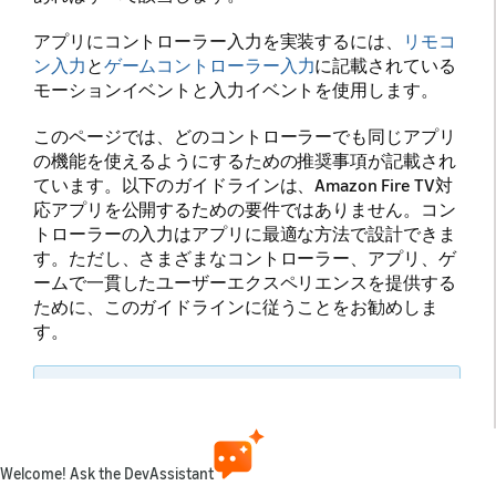
アプリにコントローラー入力を実装するには、
リモコ
ン入力
と
ゲームコントローラー入力
に記載されている
モーションイベントと入力イベントを使用します。
このページでは、どのコントローラーでも同じアプリ
の機能を使えるようにするための推奨事項が記載され
ています。以下のガイドラインは、Amazon Fire TV対
応アプリを公開するための要件ではありません。コン
トローラーの入力はアプリに最適な方法で設計できま
す。ただし、さまざまなコントローラー、アプリ、ゲ
ームで一貫したユーザーエクスペリエンスを提供する
ために、このガイドラインに従うことをお勧めしま
す。
注：
[マイク]
ボタンを除けば、すべてのFire
TVリモコンの動作は同じです。Fire TVリモコン
に関するこのドキュメントのガイドラインは、
Fire TV音声認識リモコンにも適用されます。
Welcome! Ask the DevAssistant