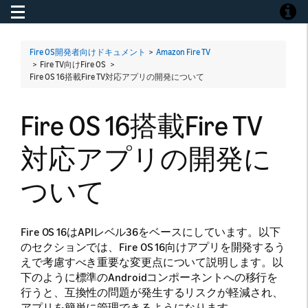
Toggle navigation
Toggle
Fire OS開発者向けドキュメント
>
Amazon Fire TV
> Fire TV向けFire OS >
Fire OS 16搭載Fire TV対応アプリの開発について
Fire OS 16搭載Fire TV
対応アプリの開発に
ついて
Fire OS 16はAPIレベル36をベースにしています。以下
のセクションでは、Fire OS 16向けアプリを開発するう
えで考慮すべき重要な変更点について説明します。以
下のように標準のAndroidコンポーネントへの移行を
行うと、互換性の問題が発生するリスクが軽減され、
アプリを簡単に管理できるようになります。