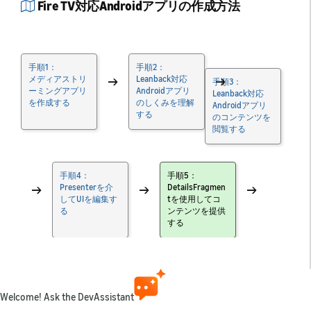
Fire TV対応Androidアプリの作成方法
手順1：
手順2：
メディアストリ
→
Leanback対応
→
手順3：
ーミングアプリ
Androidアプリ
Leanback対応
を作成する
のしくみを理解
Androidアプリ
する
のコンテンツを
閲覧する
手順4：
手順5：
→
Presenterを介
→
DetailsFragmen
→
してUIを編集す
tを使用してコ
る
ンテンツを提供
する
手順6：
ビデオコンテン
ツを再生する
Welcome! Ask the DevAssistant