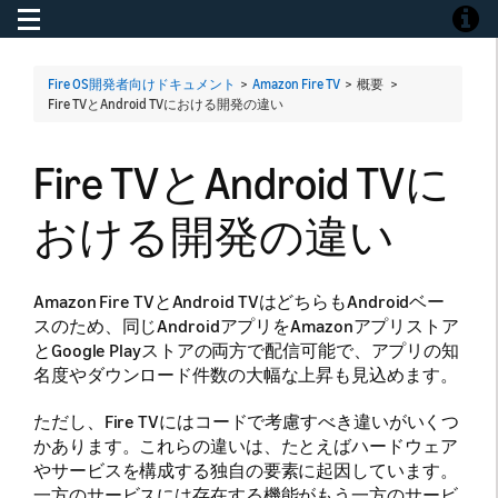
Toggle navigation
Toggle
Fire OS開発者向けドキュメント
>
Amazon Fire TV
> 概要 >
Fire TVとAndroid TVにおける開発の違い
Fire TVとAndroid TVに
おける開発の違い
Amazon Fire TVとAndroid TVはどちらもAndroidベー
スのため、同じAndroidアプリをAmazonアプリストア
とGoogle Playストアの両方で配信可能で、アプリの知
名度やダウンロード件数の大幅な上昇も見込めます。
ただし、Fire TVにはコードで考慮すべき違いがいくつ
かあります。これらの違いは、たとえばハードウェア
やサービスを構成する独自の要素に起因しています。
一方のサービスには存在する機能がもう一方のサービ