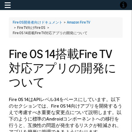
Toggle navigation
Toggle
Fire OS開発者向けドキュメント
>
Amazon Fire TV
> Fire TV向けFire OS >
Fire OS 14搭載Fire TV対応アプリの開発について
Fire OS 14搭載Fire TV
対応アプリの開発に
ついて
Fire OS 14はAPIレベル34をベースにしています。以下
のセクションでは、Fire OS 14向けアプリを開発するう
えで考慮すべき重要な変更点について説明します。以
下のように標準のAndroidコンポーネントへの移行を
行うと、互換性の問題が発生するリスクが軽減され、
アプリを簡単に管理できるようになります。