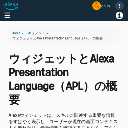
Sign In
Welcome! Ask the DevAssistant
Toggle navigation
Toggl
Alexa
>
ドキュメント
>
ウィジェットとAlexa Presentation Language（APL）の概要
ウィジェットとAlexa
Presentation
Language（APL）の概
要
Alexaウィジェットは、スキルに関連する重要な情報
をすばやく表示し、ユーザーが現在の画面コンテキス
トを離れたり、最新情報を確認することなく、アクシ