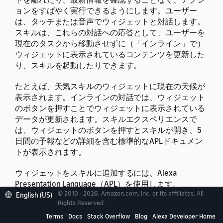
ョンをすばやく実行できるようにします。
ユーザー
は、タッチまたは音声でウィジェットと対話します。
スキルは、これらの対話への応答として、ユーザーを
現在のタスクから移動させずに（「インライン」で）
ウィジェットに表示されているコンテンツを更新した
り、スキルを起動したりできます。
たとえば、天気スキルのウィジェットに現在の天候が
表示されます。インラインの対話では、ウィジェット
のボタンを押すことでウィジェットに表示されている
データが更新されます。スキルエクスペリエンスで
は、ウィジェットのボタンを押すとスキルが開き、5
日間の予報などの詳細を含む標準的なAPLドキュメン
トが表示されます。
ウィジェットをスキルに追加するには、Alexa
Presentation Language（APL）を使用します。
© 2010 - 2026, Amazon.com, Inc. or its affiliates. All
English (US)
Rights Reserved.
Terms
Docs
Stack Overflow
Blog
Alexa Developer Home