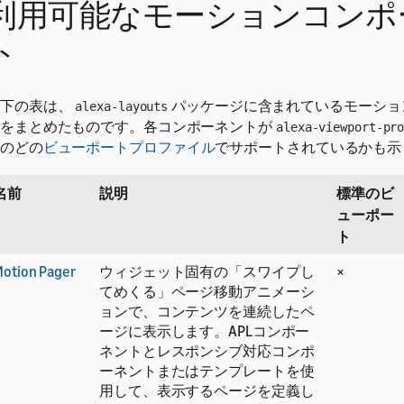
利用可能なモーションコンポ
ト
下の表は、
パッケージに含まれているモーショ
alexa-layouts
をまとめたものです。各コンポーネントが
alexa-viewport-pr
のどの
ビューポートプロファイル
でサポートされているかも示
名前
説明
標準のビ
ューポー
ト
otion Pager
ウィジェット固有の「スワイプし
×
てめくる」ページ移動アニメーシ
ョンで、コンテンツを連続したペ
ージに表示します。APLコンポー
ネントとレスポンシブ対応コンポ
ーネントまたはテンプレートを使
用して、表示するページを定義し