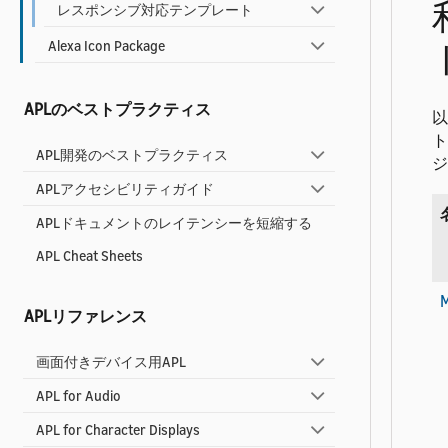
レスポンシブ対応テンプレート
Alexa Icon Package
APLのベストプラクティス
以
ト
APL開発のベストプラクティス
ジ
APLアクセシビリティガイド
APLドキュメントのレイテンシーを短縮する
APL Cheat Sheets
M
APLリファレンス
画面付きデバイス用APL
APL for Audio
APL for Character Displays