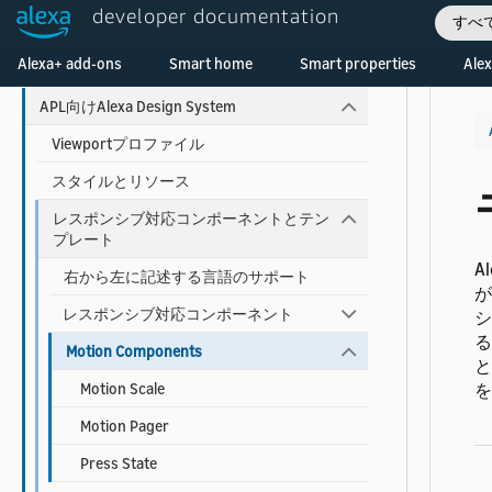
developer documentation
すべ
プリビルドテンプレートとコンポーネン
Welcome! Ask the DevAssistant
トの使用
Alexa+ add-ons
Smart home
Smart properties
Alex
APL向けAlexa Design System
Viewportプロファイル
スタイルとリソース
レスポンシブ対応コンポーネントとテン
プレート
A
右から左に記述する言語のサポート
が
レスポンシブ対応コンポーネント
シ
る
Motion Components
と
Motion Scale
を
Motion Pager
Press State