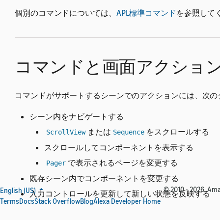
個別のコマンドについては、
APL標準コマンド
を参照して
コマンドと画面アクショ
コマンドがサポートするシーンでのアクションには、次の
シーン内をナビゲートする
または
をスクロールする
ScrollView
Sequence
スクロールしてコンポーネントを表示する
で表示されるページを変更する
Pager
既存シーン内でコンポーネントを変更する
© 2010 - 2026, Amaz
English (US)
入力コントロールを更新して新しい状態を反映する
Terms
Docs
Stack Overflow
Blog
Alexa Developer Home
既存コンポーネントの表示を変更する