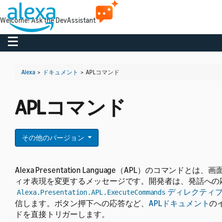
Welcome! Ask the DevAssistant
Toggle navigation
Alexa
>
ドキュメント
>
APLコマンド
APLコマンド
その他のバージョン
Alexa Presentation Language（APL）のコマ
ィオ表現を変更するメッセージです。開発者は、発話への
ディレクティ
Alexa.Presentation.APL.ExecuteCommands
信します。ボタン押下への応答など、
APLドキュメント
の
ドを直接トリガーします。