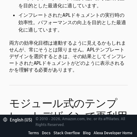
を目的とした最適化に適しています。
インフレートされたAPLドキュメントの実行時の
効率性。パフォーマンスの向上を目的とした最適
化に適しています。
両方の効率化目標は連動するように見えるかもしれま
せんが、常にそうとは限りません。APLテンプレート
デザインを選択するときは、その結果としてインフレ
ートされたAPLドキュメントがどのように表示される
かを理解する必要があります。
モジュール式のテンプ
レートデザインで再利用
© 2010 - 2026, Amazon.com, Inc. or its affiliates. All
English (US)
Rights Reserved.
性を高める
Terms
Docs
Stack Overflow
Blog
Alexa Developer Home