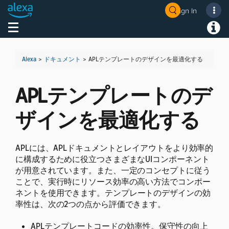
Sign In
Welcome! Ask the DevAssistant
Toggle navigation
Toggl
Alexa
>
ドキュメント
>
APLテンプレートのデザインを最適化する
APLテンプレートのデ
ザインを最適化する
APLには、APLドキュメントとレイアウトをより効率的
に構成するために役立つさまざまなUIコンポーネント
が用意されています。また、一定のコンセプトに従う
ことで、実行時にリソース効率の高い方法でコンポー
ネントを使用できます。
テンプレートのデザインの効
率性は、次の2つの点から評価できます。
APLテンプレートコードの効率性。保守性の向上