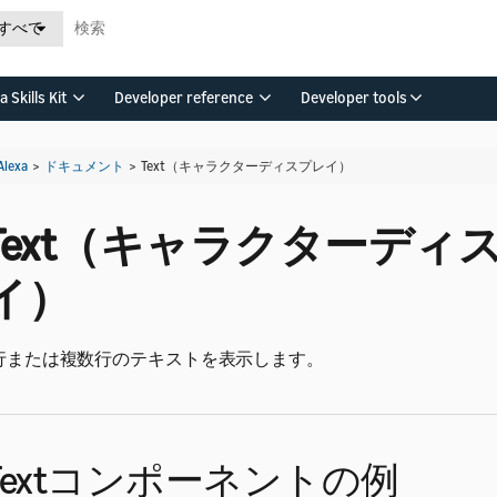
すべて
a Skills Kit
Developer reference
Developer tools
Alexa
>
ドキュメント
>
Text（キャラクターディスプレイ）
Text（キャラクターディ
イ）
行または複数行のテキストを表示します。
Textコンポーネントの例