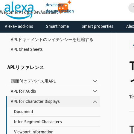
developer
APLのベストプラクティス
documentation
Welcome! Ask the DevAssistant
APL開発のベストプラクティス
Alexa+ add-ons
Smart home
Smart properties
Alex
APLアクセシビリティガイド
APLドキュメントのレイテンシーを短縮する
APL Cheat Sheets
APLリファレンス
画面付きデバイス用APL
APL for Audio
1
APL for Character Displays
Document
Inter-Segment Characters
Viewport Information