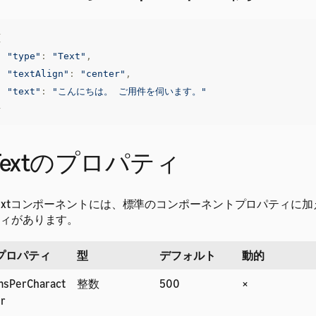
{
"type"
:
"Text"
,
"textAlign"
:
"center"
,
"text"
:
"こんにちは。 ご用件を伺います。"
}
Textのプロパティ
extコンポーネントには、標準のコンポーネントプロパティに
ィがあります。
プロパティ
型
デフォルト
動的
msPerCharact
整数
500
×
r