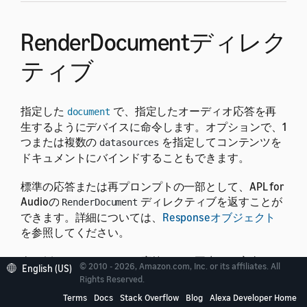
RenderDocumentディレク
ティブ
指定した
で、指定したオーディオ応答を再
document
生するようにデバイスに命令します。オプションで、1
つまたは複数の
を指定してコンテンツを
datasources
ドキュメントにバインドすることもできます。
標準の応答または再プロンプトの一部として、APL for
Audioの
ディレクティブを返すことが
RenderDocument
できます。詳細については、
Responseオブジェクト
を参照してください。
次の例では、オーディオ応答として再生する完全なド
© 2010 - 2026, Amazon.com, Inc. or its affiliates. All
English (US)
キュメントを渡しています。
Rights Reserved.
Terms
Docs
Stack Overflow
Blog
Alexa Developer Home