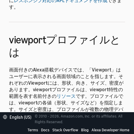
に
レスポンシブ対応のAPLドキュメントを作成
できま
す。
viewportプロファイルと
は
画面付きのAlexa搭載デバイスでは、「Viewport」は
ユーザーに表示される画面領域のことを指します。そ
れぞれのViewportには、形状、向き、サイズ、密度が
あります。viewportプロファイルは、viewport特性の
範囲を表す名前付きの
リソース
です。
プロファイルで
は、viewportの各値（形状、サイズなど）を指定しま
す。サイズと密度は、プロファイルが複数の物理デバ
イスを表すことができるように範囲として定義されま
© 2010 - 2026, Amazon.com, Inc. or its affiliates. All
English (US)
す。
たとえば、
Rights Reserved.
というViewportプ
hubLandscapeSmall
ロファイルは、幅が
～
ピクセル、高さが
960
1280
Terms
Docs
Stack Overflow
Blog
Alexa Developer Home