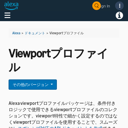
Sign In
Welcome! Ask the DevAssistant
Toggle navigation
Toggl
Alexa
>
ドキュメント
>
Viewportプロファイル
Viewportプロファイ
ル
その他のバージョン
Alexa viewportプロファイルパッケージは、条件付き
ロジックで使用できるviewportプロファイルのコレク
ションです。
viewport特性で細かく設定するのではな
くviewportプロファイルを使用することで、スムーズ