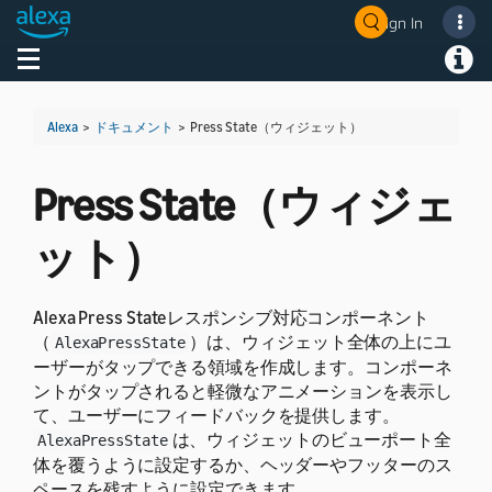
Sign In
Welcome! Ask the DevAssistant
Toggle navigation
Toggl
Alexa
>
ドキュメント
>
Press State（ウィジェット）
Press State（ウィジェ
ット）
Alexa Press Stateレスポンシブ対応コンポーネント
（
）は、ウィジェット全体の上にユ
AlexaPressState
ーザーがタップできる領域を作成します。コンポーネ
ントがタップされると軽微なアニメーションを表示し
て、ユーザーにフィードバックを提供します。
は、ウィジェットのビューポート全
AlexaPressState
体を覆うように設定するか、ヘッダーやフッターのス
ペースを残すように設定できます。