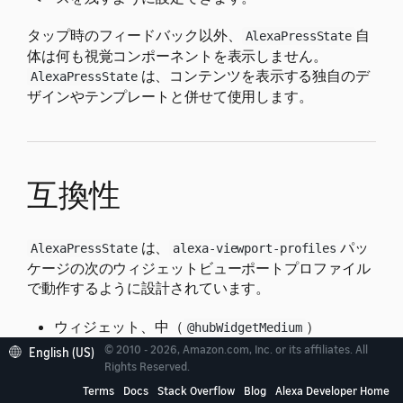
タップ時のフィードバック以外、
自
AlexaPressState
体は何も視覚コンポーネントを表示しません。
は、コンテンツを表示する独自のデ
AlexaPressState
ザインやテンプレートと併せて使用します。
互換性
は、
パッ
AlexaPressState
alexa-viewport-profiles
ケージの次のウィジェットビューポートプロファイル
で動作するように設計されています。
ウィジェット、中（
）
@hubWidgetMedium
© 2010 - 2026, Amazon.com, Inc. or its affiliates. All
English (US)
サポートされていないビューポートで
Rights Reserved.
を使用すると、予期しない結果にな
AlexaPressState
Terms
Docs
Stack Overflow
Blog
Alexa Developer Home