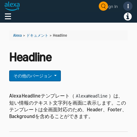
Sign In
Toggle navigation
Toggl
Alexa
>
ドキュメント
>
Headline
Headline
その他のバージョン
Alexa Headlineテンプレート（
）は、
AlexaHeadline
短い情報のテキスト文字列を画面に表示します。この
テンプレートは全画面対応のため、Header、Footer、
Backgroundを含めることができます。