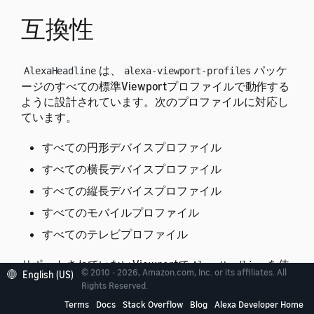
互換性
は、
パッケ
AlexaHeadline
alexa-viewport-profiles
ージのすべての標準Viewportプロファイルで動作する
ように設計されています。次のプロファイルに対応し
ています。
すべての円形デバイスプロファイル
すべての横長デバイスプロファイル
すべての縦長デバイスプロファイル
すべてのモバイルプロファイル
すべてのテレビプロファイル
サポートされていないViewportで
を使
AlexaHeadline
© 2010 - 2026, Amazon.com, Inc. or its affiliates. All
English (US)
用すると、予期しない結果になることがあります。
Rights Reserved.
Viewportプロファイルの詳細については、
Viewportプ
Terms
Docs
Stack Overflow
Blog
Alexa Developer Home
ロファイル
を参照してください。