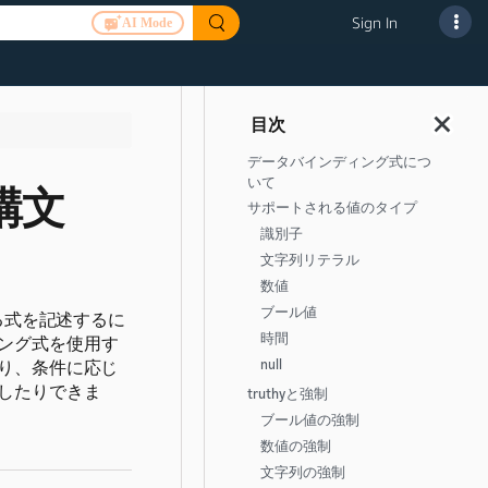
Sign In
AI Mode
データバインディング式につ
いて
構文
サポートされる値のタイプ
識別子
文字列リテラル
数値
ブール値
る式を記述するに
時間
ング式を使用す
り、条件に応じ
null
したりできま
truthyと強制
ブール値の強制
数値の強制
文字列の強制