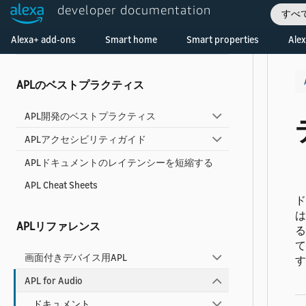
developer documentation
トの使用
すべ
Welcome! Ask the DevAssistant
Alexa+ add-ons
Smart home
Smart properties
Alex
APL向けAlexa Design System
APLのベストプラクティス
APL開発のベストプラクティス
APLアクセシビリティガイド
APLドキュメントのレイテンシーを短縮する
APL Cheat Sheets
ド
は
APLリファレンス
る
て
画面付きデバイス用APL
す
APL for Audio
ドキュメント