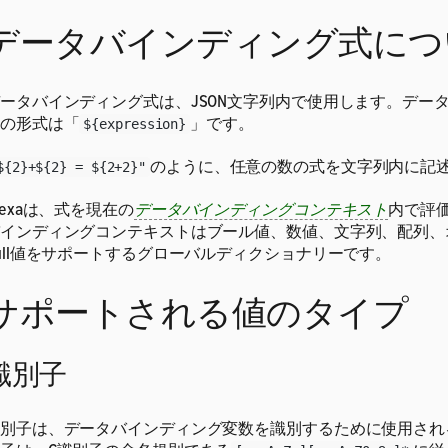
データバインディング式につ
ータバインディング式は、JSON文字列内で使用します。デー
の形式は「
」です。
${expression}
のように、任意の数の式を文字列内に記
${2}+${2} = ${2+2}"
lexaは、式を現在の
データバインディングコンテキスト
内で評
インディングコンテキストはブール値、数値、文字列、配列、
ull値をサポートするグローバルディクショナリーです。
サポートされる値のタイプ
識別子
別子は、データバインディング変数を識別するために使用され