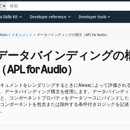
て
a Skills Kit
Developer reference
Developer tools
Alexa
>
ドキュメント
>
データバインディングの構文（APL for Audio）
データバインディングの
（APL for Audio）
キュメントをレンダリングするときにAlexaによって評価され
、データバインディング構文を使用します。
データバインディ
と、コンポーネントプロパティをデータソースにバインドした
コンポーネントを包含または除外する条件付きロジックを記述
。