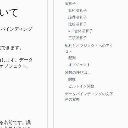
演算子
いて
算術演算子
論理演算子
比較演算子
タバインディング
Null合体演算子
三項演算子
配列とオブジェクトへのアク
述できます。
セス
配列
価します。データ
オブジェクト
オブジェクト、
関数の呼び出し
関数
ビルトイン関数
データバインディングの文字
列の変換
る名前です。識