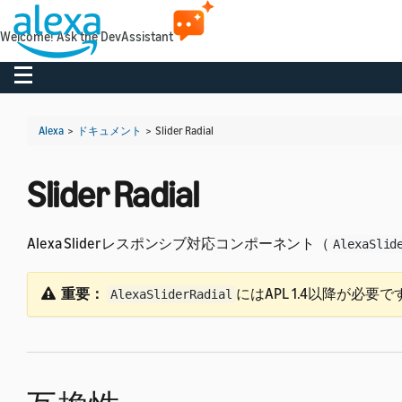
Welcome! Ask the DevAssistant
Toggle navigation
Alexa
>
ドキュメント
>
Slider Radial
Slider Radial
Alexa Sliderレスポンシブ対応コンポーネント（
AlexaSlid
重要：
にはAPL 1.4以降が必要で
AlexaSliderRadial