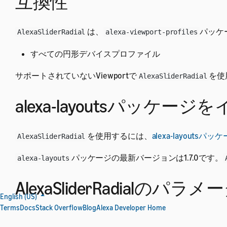
互換性
は、
パッケ
AlexaSliderRadial
alexa-viewport-profiles
すべての円形デバイスプロファイル
サポートされていないViewportで
を使
AlexaSliderRadial
alexa-layoutsパッケ
を使用するには、
alexa-layouts
AlexaSliderRadial
パッケージの最新バージョンは1.7.0です。
alexa-layouts
AlexaSliderRadialのパラ
English (US)
Terms
Docs
Stack Overflow
Blog
Alexa Developer Home
以外のパラメーターはすべてオプションです。
type