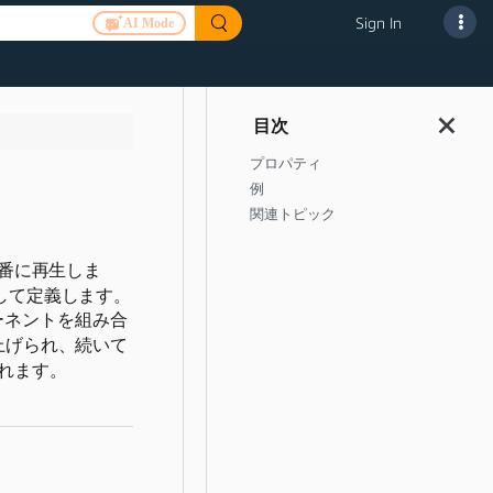
Sign In
AI Mode
プロパティ
例
関連トピック
番に再生しま
して定義します。
ーネントを組み合
上げられ、続いて
れます。