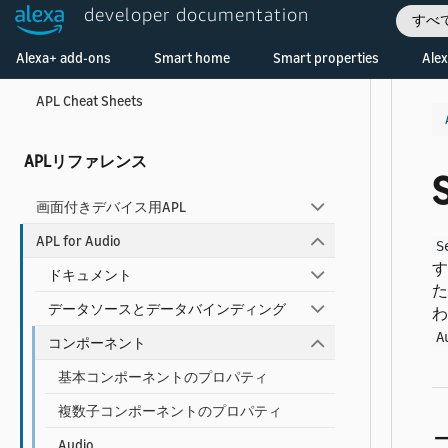
developer documentation
すべ
APLアクセシビリティガイド
Welcome! Ask the DevAssistant
Alexa+ add-ons
Smart home
Smart properties
Alex
APLドキュメントのレイテンシーを短縮する
APL Cheat Sheets
APLリファレンス
画面付きデバイス用APL
APL for Audio
S
す
ドキュメント
た
データソースとデータバインディング
わ
A
コンポーネント
基本コンポーネントのプロパティ
複数子コンポーネントのプロパティ
Audio