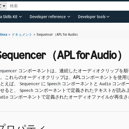
て
a Skills Kit
Developer reference
Developer tools
Alexa
>
ドキュメント
>
Sequencer（APL for Audio）
Sequencer（APL for Audio）
コンポーネントは、連続したオーディオクリップを順
equencer
。これらのオーディオクリップは、APLコンポーネントを使用
とえば、
に
コンポーネントと
コンポ
Sequencer
Speech
Audio
せると、
コンポーネントで定義されたテキストが読み
Speech
コンポーネントで定義されたオーディオファイルが再生さ
udio
プロパティ