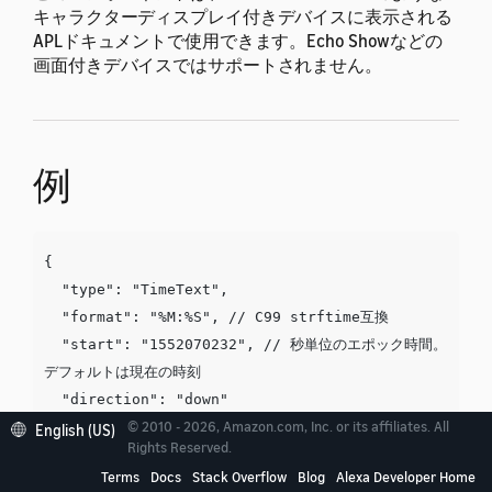
キャラクターディスプレイ付きデバイスに表示される
APLドキュメントで使用できます。Echo Showなどの
画面付きデバイスではサポートされません。
例
{

  "type": "TimeText",

  "format": "%M:%S", // C99 strftime互換

  "start": "1552070232", // 秒単位のエポック時間。
デフォルトは現在の時刻

  "direction": "down"

© 2010 - 2026, Amazon.com, Inc. or its affiliates. All
English (US)
Rights Reserved.
Terms
Docs
Stack Overflow
Blog
Alexa Developer Home