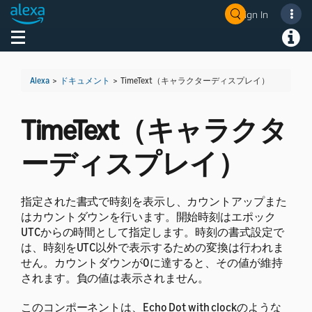
Sign In
Welcome! Ask the DevAssistant
Toggle navigation
Toggl
Alexa
>
ドキュメント
>
TimeText（キャラクターディスプレイ）
TimeText（キャラクタ
ーディスプレイ）
指定された書式で時刻を表示し、カウントアップまた
はカウントダウンを行います。開始時刻はエポック
UTCからの時間として指定します。時刻の書式設定で
は、時刻をUTC以外で表示するための変換は行われま
せん。カウントダウンが0に達すると、その値が維持
されます。負の値は表示されません。
このコンポーネントは、Echo Dot with clockのような