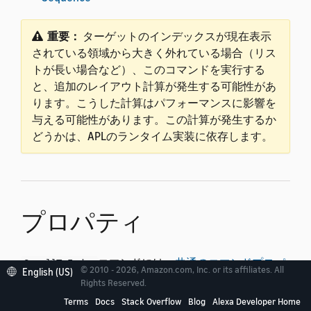
重要：
ターゲットのインデックスが現在表示
されている領域から大きく外れている場合（リス
トが長い場合など）、このコマンドを実行する
と、追加のレイアウト計算が発生する可能性があ
ります。こうした計算はパフォーマンスに影響を
与える可能性があります。この計算が発生するか
どうかは、APLのランタイム実装に依存します。
プロパティ
コマンドには、
共通のコマンドプロパ
ScrollToIndex
© 2010 - 2026, Amazon.com, Inc. or its affiliates. All
English (US)
ティ
に加えて、以下の表に示すプロパティがありま
Rights Reserved.
す。
プロパティは
に設定しま
type
ScrollToIndex
Terms
Docs
Stack Overflow
Blog
Alexa Developer Home
す。