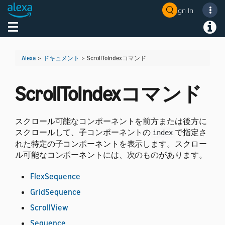
Sign In
Toggle navigation
Toggl
Alexa
>
ドキュメント
>
ScrollToIndexコマンド
ScrollToIndexコマンド
スクロール可能なコンポーネントを前方または後方に
スクロールして、子コンポーネントの
で指定さ
index
れた特定の子コンポーネントを表示します。
スクロー
ル可能なコンポーネントには、次のものがあります。
FlexSequence
GridSequence
ScrollView
Sequence