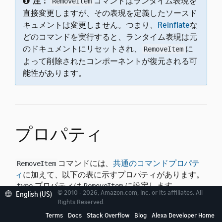
注：
コマンドはランタイム表現を
RemoveItem
直接変更しますが、その表現を定義したソースド
キュメントは変更しません。つまり、
Reinflate
な
どのコマンドを実行すると、ランタイム表現は元
のドキュメントにリセットされ、
に
RemoveItem
よって削除されたコンポーネントが復元される可
能性があります。
プロパティ
コマンドには、
共通のコマンドプロパテ
RemoveItem
ィ
に加えて、以下の表に示すプロパティがあります。
プロパティは
に設定します。
type
RemoveItem
© 2010 - 2026, Amazon.com, Inc. or its affiliates. All
English (US)
Rights Reserved.
コマンドを実行するために値が必要なプロパティの場
Terms
Docs
Stack Overflow
Blog
Alexa Developer Home
合、以下の表の「デフォルト」列に「必須」と表示さ