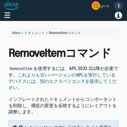
Sign In
Welcome! Ask the DevAssistant
Toggle navigation
Toggl
Alexa
>
ドキュメント
>
RemoveItemコマンド
RemoveItemコマンド
を使用するには、APL 2023.3以降が必要で
RemoveItem
す。
これよりも古いバージョンのAPLを実行している
デバイスには、別のエクスペリエンスを提供してくだ
さい
。
インフレートされたドキュメントからコンポーネント
を削除し、構造の変更を反映するようにレイアウトを
調整します。