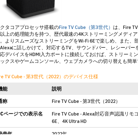
クタコアプロセッサ搭載の
Fire TV Cube（第3世代）
は、Fire TV 
以上の処理能力を持つ、歴代最速の4Kストリーミングメディ
。よりスムーズなストリーミングをWi-Fi 6Eで楽しめ、また
Alexaに話しかけて、対応するTV、サウンドバー、レシーバ
応デバイスをHDMI入力ポートに接続しておけば、ストリーミ
ックスやゲームコンソール、ウェブカメラへの切り替えも簡単
ire TV Cube - 第3世代（2022）のデバイス仕様
機能
説明
通称
Fire TV Cube - 第3世代（2022）
ECページでの表示名
Fire TV Cube - Alexa対応音声認識リ
6E、4K Ultra HD
発売年
2022年